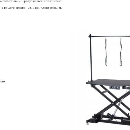
исота стільниці регулюється електрично,
мір вашого вихованця. У комплект входить
рки),