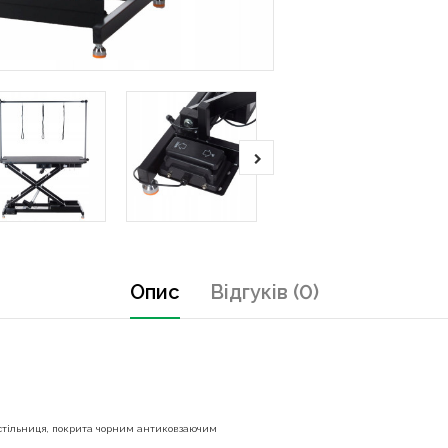
Опис
Відгуків (0)
 стільниця, покрита чорним антиковзаючим