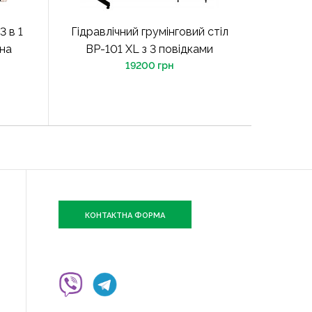
 в 1
Гідравлічний грумінговий стіл
мна
BP-101 XL з 3 повідками
19200 грн
КОНТАКТНА ФОРМА