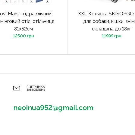
ovi Mars - гідравлічний
XXL Коляска SKISOPGO 3
мінговий стіл, стільниця
для собаки, кішки, зні
81x52см
складана до 18кг
12500 грн
11999 грн
ПІДТРИМКА
ЗАМОВЛЕНЬ
neoinua952@gmail.com