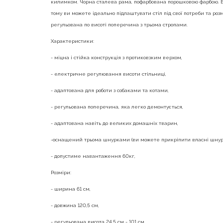
килимком. Чорна сталева рама, пофарбована порошковою фарбою. В
тому ви можете ідеально підлаштувати стіл під свої потреби та роз
регульована по висоті поперечина з трьома стропами.
Характеристики:
- міцна і стійка конструкція з протиковзким верхом,
- електричне регулювання висоти стільниці,
- адаптована для роботи з собаками та котами,
- регульована поперечина, яка легко демонтується,
- адаптована навіть до великих домашніх тварин,
-оснащений трьома шнурками (ви можете прикріпити власні шну
- допустиме навантаження 60кг,
Розміри:
- ширина 61 см,
- довжина 120,5 см,
- регульована висота 24,5 см - 101 см,