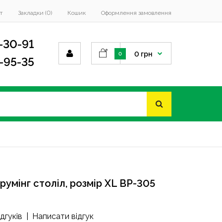
т
Закладки (0)
Кошик
Оформлення замовлення
-30-91
0 грн
0
4-95-35
румінг століл, розмір XL BP-305
ідгуків
|
Написати відгук