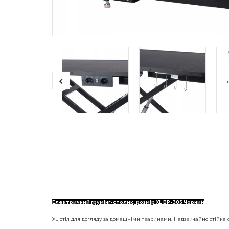
Електричний грумінг-столик, розмір XL BP-305 Чорний
XL стіл для догляду за домашніми тваринами. Надзвичайно стійка