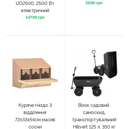
UD2500, 2500 Вт
5599 грн
електричний
14799 грн
Куряче гніздо 3
Візок садовий,
відділення
самоскид,
72x33x54см масив
транспортувальний
сосни
Hillvert 125 л, 350 кг