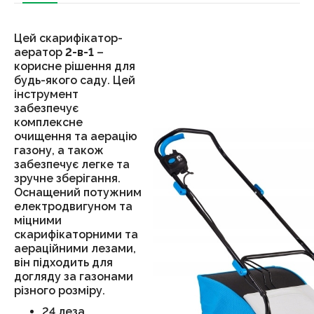
Цей скарифікатор-
аератор
2-в-1
–
корисне рішення для
будь-якого саду. Цей
інструмент
забезпечує
комплексне
очищення та аерацію
газону, а також
забезпечує легке та
зручне зберігання.
Оснащений потужним
електродвигуном та
міцними
скарифікаторними та
аераційними лезами,
він підходить для
догляду за газонами
різного розміру.
24 леза