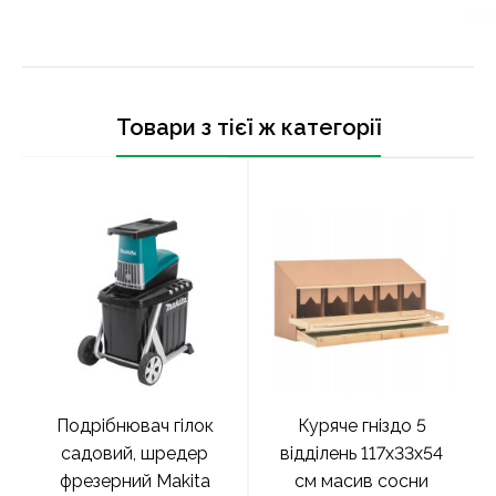
Товари з тієї ж категорії
Подрібнювач гілок
Куряче гніздо 5
садовий, шредер
відділень 117x33x54
фрезерний Makita
см масив сосни