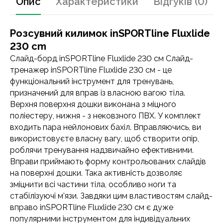
Опис
Характеристики
Відгуків (0)
Розсувний килимок inSPORTline Fluxlide
230 cm
Слайд-борд inSPORTline Fluxlide 230 см Слайд-
тренажер inSPORTline Fluxlide 230 см - це
функціональний інструмент для тренувань,
призначений для вправ із власною вагою тіла.
Верхня поверхня дошки виконана з міцного
поліестеру, нижня - з нековзного ПВХ. У комплект
входить пара нейлонових бахіл. Вправляючись, ви
використовуєте власну вагу, щоб створити опір,
роблячи тренування надзвичайно ефективними.
Вправи приймають форму контрольованих слайдів
на поверхні дошки. Така активність дозволяє
зміцнити всі частини тіла, особливо ноги та
стабілізуючі м’язи. Завдяки цим властивостям слайд-
вправо inSPORTline Fluxlide 230 см є дуже
популярними інструментом для індивідуальних