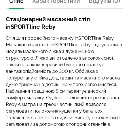
Опис
Характеристики
Відгуків (0)
Стаціонарний масажний стіл
inSPORTline Reby
Стіл для професійного масажу inSPORTline Reby
Масажне ліжко-стіл inSPORTline Reby - це унікальна
модель масажного ліжка з дуже міцною
структурою. Ліжко виготовлено з високоякісної,
покритої лаком деревини бука, що гарантує
вантажопідйомність до 300 кг. Оббивка з
поліуретану стійка до дії води та масажного масла,
дуже приємна на дотик і, крім того, легко миється.
Набивання товщиною 5 см гарантує високий
комфорт масажу. Однією з головних переваг ліжка
Reby є матрац із трьох частин, який дозволяє
регулювати положення кушетки у багатьох
положеннях, лежачі та сидячи. Висоту ніжок можна
регулювати за допомогою стопорних гвинтів в