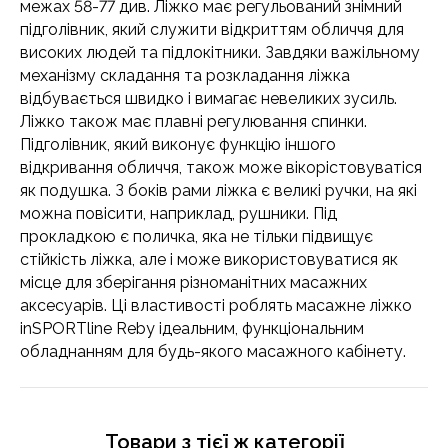
межах 58-77 див. Ліжко має регульований знімний
підголівник, який служити відкриттям обличчя для
високих людей та підлокітники. Завдяки важільному
механізму складання та розкладання ліжка
відбувається швидко і вимагає невеликих зусиль.
Ліжко також має плавні регулювання спинки.
Підголівник, який виконує функцію іншого
відкривання обличчя, також може вікорістовуватіся
як подушка. З боків рами ліжка є великі ручки, на які
можна повісити, наприклад, рушники. Під
прокладкою є поличка, яка не тільки підвищує
стійкість ліжка, але і може використовуватися як
місце для зберігання різноманітних масажних
аксесуарів. Ці властивості роблять масажне ліжко
inSPORTline Reby ідеальним, функціональним
обладнанням для будь-якого масажного кабінету.
Товари з тієї ж категорії