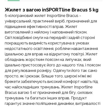
Жилет з вагою inSPORTline Bracus 5 kg
5-кілограмовий жилет Insportline Bracus -
універсальний, практичний виріб, призначений для
підвищення ефективності вправ. Жилет
виготовлений з нейлону і наповнений піском.
Світловідбивні смуги на передній і задній стороні
покращують видимість користувача в умовах
недостатнього освітлення, роблячи навантаження
ідеальною для вправ на відкритому повітрі. Жилет
обладнань жорстким поясом на липучках, який
ідеально пристосовує його до нашого тіла, і поясом
для регулювання розміру. Одягнути його так само
просто, як і рюкзак. Більше того, широкі м'які які
брекети забезпечують високий комфорт навіть під
час найскладніших тренувань. Жилет Insportline
Bracus вагою 5 кг призначений для бігу, силових
тренувань та багатьох інших вправ. Продукт
гарантує значне поліпшення динаміки, витривалості