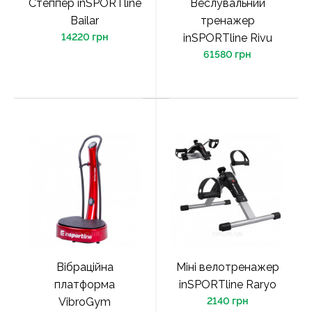
Степпер inSPORTline
Веслувальний
Bailar
тренажер
14220 грн
inSPORTline Rivu
61580 грн
Вібраційна
Міні велотренажер
платформа
inSPORTline Raryo
VibroGym
2140 грн