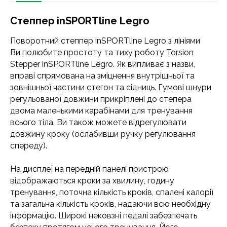
Степпер inSPORTline Legro
Поворотний степпер inSPORTline Legro з лініями
Ви полюбите простоту та тиху роботу Torsion
Stepper inSPORTline Legro. Як випливає з назви,
вправі спрямована на зміцнення внутрішньої та
зовнішньої частини стегон та сідниць. Гумові шнури
регульованої довжини прикріплені до степера
двома маленькими карабінами для тренування
всього тіла. Ви також можете відрегулювати
довжину кроку (ослабивши ручку регулювання
спереду).
На дисплеї на передній панелі пристрою
відображаються кроки за хвилину, годину
тренування, поточна кількість кроків, спалені калорії
та загальна кількість кроків, надаючи всю необхідну
інформацію. Широкі нековзні педалі забезпечать