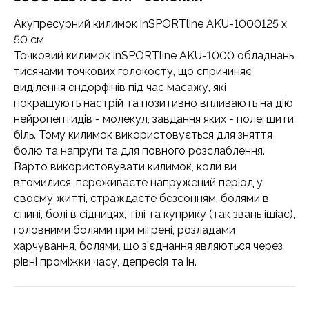
Акупресурний килимок inSPORTline AKU-1000125 x
50 см
Точковий килимок inSPORTline AKU-1000 обладнань
тисячами точкових голокосту, що спричиняє
виділення ендорфінів під час масажу, які
покращують настрій та позитивно впливають на дію
нейропептидів - молекул, завдання яких - полегшити
біль. Тому килимок використовується для зняття
болю та напруги та для повного розслаблення.
Варто використовувати килимок, коли ви
втомилися, переживаєте напружений період у
своєму житті, страждаєте безсонням, болями в
спині, болі в сідницях, тілі та куприку (так звань ішіас),
головними болями при мігрені, розладами
харчування, болями, що з'єднання являються через
рівні проміжки часу, депресія та ін.