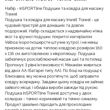
Набір - inSPORTline Подушки та ковдра для масажу
Trawel
Подушка та ковдра для масажу inwelt Trawel - це
чудовий пристрій для домашніх та довгих
подорожей. Набір складається з надзвичайно м'яка
якої та зручної подушки, покритої матеріалом
Velboa (короткошерсте штучне хутро), і не менш
приємною на дотик теплою ковдрою розміром 160
х 135 см, виготовленою з мікроплюшу. Подушка
забезпечує розслаблюючий масаж шиї та потилиці.
Пропонує 3 рівні інтенсивності. Механізм живиться
від двох АА (батареї типу АА). По боці на подушці є
блискавка, яку можна розтягнути, щоб заправити
ковдру всередину. Завдяки цьому ковдра не займає
зайвого місця, і обидва вироби завжди під рукою.
Подушка inSPORTline Trawel доступна у двох
кольорах - темно-коричневий та темно-синьому.
Продукт ідеально підходить для прохолодних