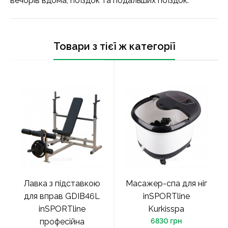
вечорів вдома, поїздок та подальших поїздок.
Товари з тієї ж категорії
Лавка з підставкою
Масажер-спа для ніг
для вправ GDIB46L
inSPORTline
inSPORTline
Kurkisspa
професійна
6830 грн