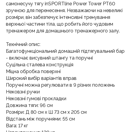
самонесучу тягу inSPORTline Power Tower PT60
зручною для перенесення. Незважаючи на невеликі
розміри, він забезпечує інтенсивні тренування
верхньої частини тіла, що робить його чудовим
тренажером для домашнього тренажерного залу.
Технічний опис:
Багатофункціональний домашній підтягувальний бар
- включає висувний штангу та поручні
Суцільна сталева конструкція
Міцна обробка поверхні
Широкий вибір варіантів вправ
Поручні можна регулювати в 9 різних положень
Нековзні ручки
Нековзні гумові прокладки
Довжина тяги: 96 см
Розміри: Д 80 см х Ш 73 см х 205 см
Відстань між поручнями: 55 см
Вага: 17 кг