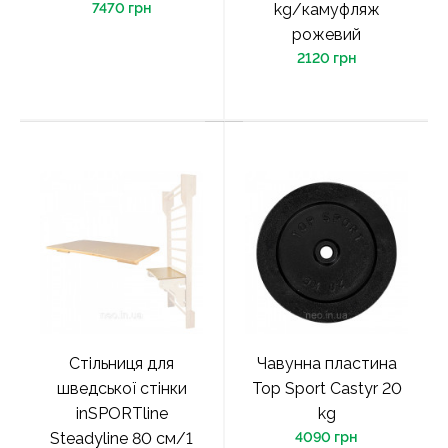
7470 грн
kg/камуфляж
рожевий
2120 грн
Стільниця для
Чавунна пластина
шведської стінки
Top Sport Castyr 20
inSPORTline
kg
Steadyline 80 см/1
4090 грн