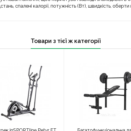
тань, спалені калорії, потужність (Вт), швидкість, оберти 
Товари з тієї ж категорії
рек inSPORTline Petyr ET
Багатофункціональна л