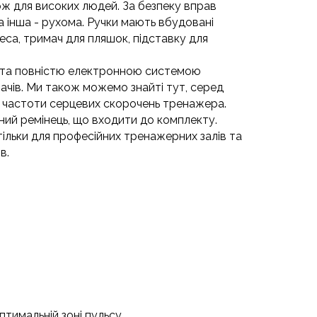
ож для високих людей. За безпеку вправ
а інша - рухома. Ручки мають вбудовані
са, тримач для пляшок, підставку для
м та повністю електронною системою
вачів. Ми також можемо знайті тут, серед
 частоти серцевих скорочень тренажера.
ний ремінець, що входити до комплекту.
ільки для професійних тренажерних залів та
в.
тимальній зоні пульсу