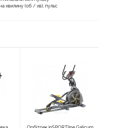
на хвилину (об / хв), пульс
авка
Орбітрек inSPORTline Galicum