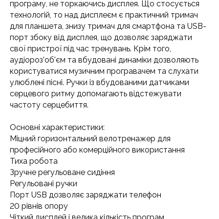
програму, не торкаючись дисплея. Що стосується
технологій, то над дисплеєм є практичний тримач
для планшета, знизу тримач для смартфона та USB-
порт збоку від дисплея, що дозволяє заряджати
свої пристрої під час тренувань. Крім того,
аудіороз'об'єм та вбудовані динаміки дозволяють
користуватися музичним програвачем та слухати
улюблені пісні. Ручки із вбудованими датчиками
серцевого ритму допомагають відстежувати
частоту серцебиття.
Основні характеристики:
Міцний горизонтальний велотренажер для
професійного або комерційного використання
Тиха робота
Зручне регульоване сидіння
Регульовані ручки
Порт USB дозволяє заряджати телефон
20 рівнів опору
Чіткий дисплей і велика кількість програм