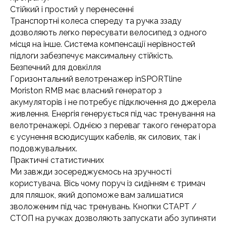
Стійкий і простий у перенесенні
Транспортні колеса спереду та ручка ззаду
дозволяють легко пересувати велосипед з одного
місця на інше. Система компенсації нерівностей
підлоги забезпечує максимальну стійкість.
Безпечний для довкілля
Горизонтальний велотренажер inSPORTline
Moriston RMB має власний генератор з
акумуляторів і не потребує підключення до джерела
живлення. Енергія генерується під час тренування на
велотренажері. Однією з переваг такого генератора
є усунення всюдисущих кабелів, як силових, так і
подовжувальних.
Практичні статистичних
Ми завжди зосереджуємось на зручності
користувача. Вісь чому поруч із сидінням є тримач
для пляшок, який допоможе вам залишатися
зволоженим під час тренувань. Кнопки СТАРТ /
СТОП на ручках дозволяють запускати або зупиняти