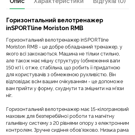
Опис
Характеристики
Відгуків (0)
Горизонтальний велотренажер
inSPORTline Moriston RMB
Горизонтальний велотренажер inSPORTline
Moriston RMB - це добре обладнаний тренажер, у
якого всі закохаються. Машина не тільки стильно,
але також має міцну структуру (обмеження ваги
150 кг) і, отже, стабільна, що робить її придатною
для користувачів з обмеженою рухливістю. Він
відповідає всім вашим очікуванням - це допоможе
вам прийти у форму, схуднути та зміцнити на м'язи
ніг.
Горизонтальний велотренажер має 15-кілограмовий
маховик для безперебійної роботи та магнітну
гальмівну систему з 20 рівнями опору з електронним
контролем. Зручне сидіння обов'язково. Низька рама