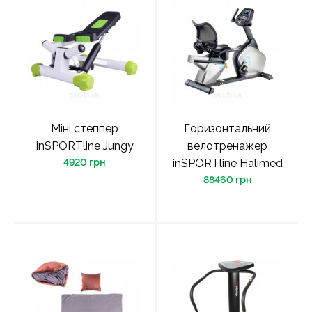
Міні степпер
Горизонтальний
inSPORTline Jungy
велотренажер
4920 грн
inSPORTline Halimed
88460 грн