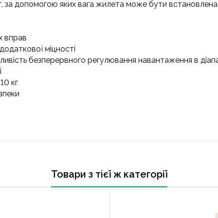
, за допомогою яких вага жилета може бути встановлена ві
х вправ
додаткової міцності
жливість безперервного регулювання навантаження в діапаз
і
10 кг
зпеки
Товари з тієї ж категорії