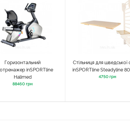
Горизонтальний
Стільниця для шведської 
отренажер inSPORTline
inSPORTline Steadyline 8
Halimed
4750 грн
88460 грн