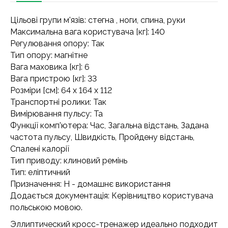
Цільові групи м'язів: стегна , ноги, спина, руки
Максимальна вага користувача [кг]: 140
Регулювання опору: Так
Тип опору: магнітне
Вага маховика [кг]: 6
Вага пристрою [кг]: 33
Розміри [см]: 64 x 164 x 112
Транспортні ролики: Так
Вимірювання пульсу: Та
Функції комп'ютера: Час, Загальна відстань, Задана
частота пульсу, Швидкість, Пройдену відстань,
Спалені калорії
Тип приводу: клиновий ремінь
Тип: еліптичний
Призначення: H - домашнє використання
Додається документація: Керівництво користувача
польською мовою.
Эллиптический кросс-тренажер идеально подходит