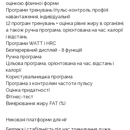
оцінкою фізичної форми
Програми тренувань (пульс-контроль, профілі
навантаження, індивідуальні)
12 програм тренувань + оцінка рівня жиру в організмі,
а також ручна програма, орієнтована на час, калорії
і відстань,
Програми WATT і HRC
Безперервний дисплей - 8 функцій
Ручна програма
Цільова програма, орієнтована на час, відстань і
калорії
Користувальницька програма
Програма з контролем частоти пульсу
Оцінка придатності
Фітнес-тест
Вимірювання жиру FAT (%)
Нековзні платформи для ніг
Безпека і стабільність під час тренування дуже