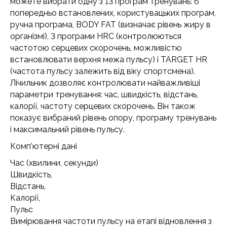
можете вибрати одну з 13 програм тренувань: 6
попередньо встановлених, користувацьких програм,
ручна програма, BODY FAT (визначає рівень жиру в
організмі), 3 програми HRC (контролюються
частотою серцевих скорочень, можливістю
встановлювати верхня межа пульсу) і TARGET HR
(частота пульсу залежить від віку спортсмена).
Лічильник дозволяє контролювати найважливіші
параметри тренування: час, швидкість, відстань,
калорії, частоту серцевих скорочень. Він також
показує вибраний рівень опору, програму тренувань
і максимальний рівень пульсу.
Комп'ютерні дані
Час (хвилини, секунди)
Швидкість,
Відстань,
Калорії,
Пульс
Вимірювання частоти пульсу на етапі відновлення з