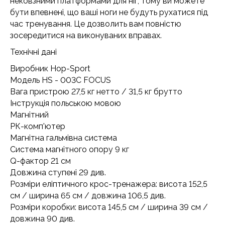
нековзними платформами для ніг, тому ви можете
бути впевнені, що ваші ноги не будуть рухатися під
час тренування. Це дозволить вам повністю
зосередитися на виконуваних вправах.
Технічні дані
Виробник Hop-Sport
Модель HS - 003C FOCUS
Вага пристрою 27,5 кг нетто / 31,5 кг брутто
Інструкція польською мовою
Магнітний
РК-комп'ютер
Магнітна гальмівна система
Система магнітного опору 9 кг
Q-фактор 21 см
Довжина ступені 29 див.
Розміри еліптичного крос-тренажера: висота 152,5
см / ширина 65 см / довжина 106,5 див.
Розміри коробки: висота 145,5 см / ширина 39 см /
довжина 90 див.