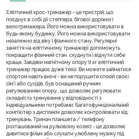
Еліптичний крос-тренажер - це пристрій, що
поєднує в собі дії степпера, бігової доріжки і
велотренажера. Його можна використовувати в
будь-якому будинку. Його можна використовувати
незалежно від віку і фізичного стану. Регулярні
заняття на еліптичному тренажері допоможуть
покращити фізичний стан, схуднути і відчути себе
краще. Завдяки магнітному опору 9 кг еліптичний
тренажер працює дуже тихо. Ви можете займатися
спортом навіть вночі - ви не порушите спокій своєї
сім'ї або сусідів. був оснащений ручним
регулюванням опору , що дозволяє регулювати
складність тренування у відповідності з
індивідуальними потребами. Багатофункціональний
комп'ютер з дисплеєм дозволяє контролювати хід
тренувань. Тримач планшета / телефону
розташований на рульовому колесі - це дозволяє
дивитися фільм або слухати улюблену музику під