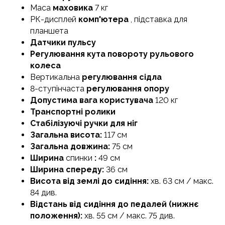
Маса
маховика
7 кг
РК-дисплей
комп'ютера
, підставка для
планшета
Датчики пульсу
Регулювання кута повороту рульового
колеса
Вертикальна
регулювання сідла
8-ступінчаста
регулювання опору
Допустима вага користувача
120 кг
Транспортні ролики
Стабілізуючі ручки для ніг
Загальна висота:
117 см
Загальна довжина:
75 см
Ширина
спинки
:
49 см
Ширина спереду:
36 см
Висота від землі до сидіння:
хв. 63 см / макс.
84 див.
Відстань від сидіння до педалей (нижнє
положення):
хв. 55 см / макс. 75 див.