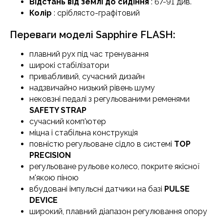
Відстань від землі до сидіння
: 67-91 див.
Колір
: сріблясто-графітовий
Переваги моделі Sapphire FLASH:
плавний рух під час тренування
широкі стабілізатори
привабливий, сучасний дизайн
надзвичайно низький рівень шуму
нековзні педалі з регульованими ременями
SAFETY STRAP
сучасний комп'ютер
міцна і стабільна конструкція
повністю регульоване сідло в системі
TOP
PRECISION
регульоване рульове колесо, покрите якісної
м'якою піною
вбудовані імпульсні датчики на базі
PULSE
DEVICE
широкий, плавний діапазон регулювання опору