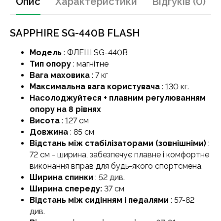
Опис
Характеристики
Відгуків (0)
SAPPHIRE SG-440B FLASH
Модель
: ФЛЕШ SG-440B
Тип опору
: магнітне
Вага маховика
: 7 кг
Максимальна вага користувача
: 130 кг.
Насолоджуйтеся + плавним регулюванням
опору на 8 рівнях
Висота
: 127 см
Довжина
: 85 см
Відстань між стабілізаторами (зовнішніми)
:
72 см - ширина, забезпечує плавне і комфортне
виконання вправ для будь-якого спортсмена.
Ширина спинки
: 52 див.
Ширина спереду:
37 см
Відстань між сидінням і педалями
: 57-82
див.