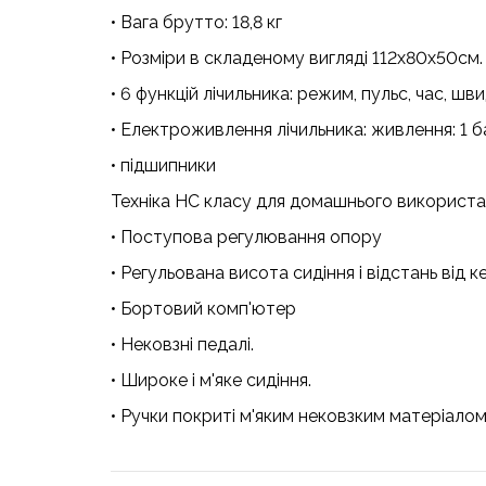
• Вага брутто: 18,8 кг
• Розміри в складеному вигляді 112х80х50см.
• 6 функцій лічильника: режим, пульс, час, шв
• Електроживлення лічильника: живлення: 1 
• підшипники
Техніка HC класу для домашнього використ
• Поступова регулювання опору
• Регульована висота сидіння і відстань від к
• Бортовий комп'ютер
• Нековзні педалі.
• Широке і м'яке сидіння.
• Ручки покриті м'яким нековзким матеріало