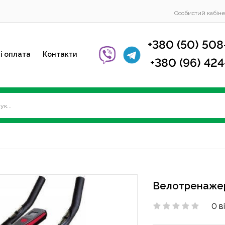
Особистий кабіне
+380 (50) 508
і оплата
Контакти
+380 (96) 42
Велотренажер
0 в