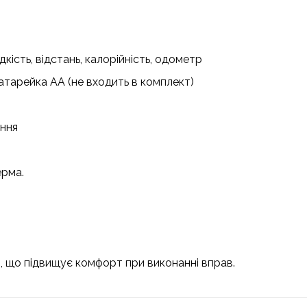
идкість, відстань, калорійність, одометр
батарейка AA (не входить в комплект)
ання
ерма.
м, що підвищує комфорт при виконанні вправ.