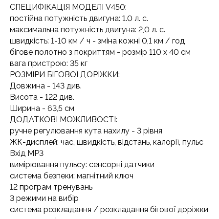
СПЕЦИФІКАЦІЯ МОДЕЛІ V450:
постійна потужність двигуна: 1.0 л. с.
максимальна потужність двигуна: 2,0 л. с.
швидкість: 1-10 км / ч - зміна кожні 0,1 км / год
бігове полотно з покриттям - розмір 110 x 40 см
вага пристрою: 35 кг
РОЗМІРИ БІГОВОЇ ДОРІЖКИ:
Довжина - 143 див.
Висота - 122 див.
Ширина - 63,5 см
ДОДАТКОВІ МОЖЛИВОСТІ:
ручне регулювання кута нахилу - 3 рівня
ЖК-дисплей: час, швидкість, відстань, калорії, пульс
Вхід MP3
вимірювання пульсу: сенсорні датчики
система безпеки: магнітний ключ
12 програм тренувань
3 режими на вибір
система розкладання / розкладання бігової доріжки