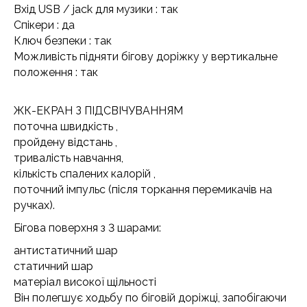
Вхід USB / jack для музики : так
Спікери : да
Ключ безпеки : так
Можливість підняти бігову доріжку у вертикальне
положення : так
ЖК-ЕКРАН З ПІДСВІЧУВАННЯМ
поточна швидкість ,
пройдену відстань ,
тривалість навчання,
кількість спалених калорій ,
поточний імпульс (після торкання перемикачів на
ручках).
Бігова поверхня з 3 шарами:
антистатичний шар
статичний шар
матеріал високої щільності
Він полегшує ходьбу по біговій доріжці, запобігаючи