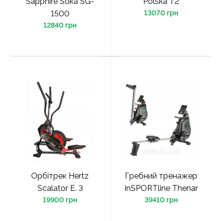
Sapphire Soka SG-
Polska T2
1500
13070 грн
12840 грн
Орбітрек Hertz
Гребний тренажер
Scalator E. 3
inSPORTline Thenar
19900 грн
39410 грн