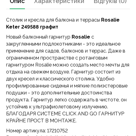
Опис
Характеристики
Відгуків (0)
Столик и кресла для балкона и террасы
Rosalie
Keter 249588 графит
Новый балконный гарнитур
Rosalie
с
закругленными подлокотниками - это идеальное
применение для садов, балконов и террас. Даже в
ограниченном пространстве с ротанговым
гарнитуром Rosalie можно создать место мечты для
отдыха на свежем воздухе. Гарнитур состоит из
двух кресел и классического столика. Удобно
профилированные сиденья и мягкие полиэстеровые
подушки - это дополнительные достоинства
продукта. Гарнитур легко содержать в чистоте, он
устойчив к ультрафиолетовому излучению.
БЛАГОДАРЯ СИСТЕМЕ CLICK AND GO ГАРНИТУР
КРАЙНЕ ПРОСТ В МОНТАЖЕ.
Номер артикула: 17210752