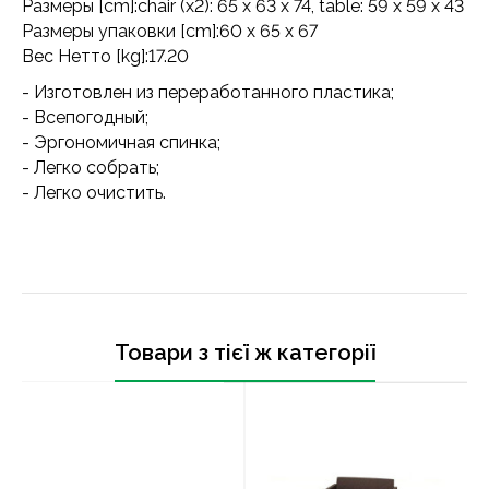
Размеры [cm]:chair (x2): 65 x 63 x 74, table: 59 x 59 x 43
Размеры упаковки [cm]:60 x 65 x 67
Вес Нетто [kg]:17.20
- Изготовлен из переработанного пластика;
- Всепогодный;
- Эргономичная спинка;
- Легко собрать;
- Легко очистить.
Товари з тієї ж категорії