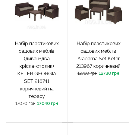
Набір пластикових
Набір пластикових
садових меблів
садових меблів
(диван+два
Alabama Set Keter
крісла+столик)
213967 коричневий
KETER GEORGIA
12760 грн
12730 грн
SET 216741
коричневий на
терасу
17070 грн
17040 грн