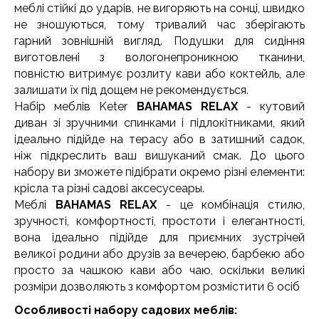
меблі стійкі до ударів, не вигоряють на сонці, швидко
не зношуються, тому тривалий час зберігають
гарний зовнішній вигляд. Подушки для сидіння
виготовлені з вологонепроникною тканини,
повністю витримує розлиту кави або коктейль, але
залишати їх під дощем не рекомендується.
Набір меблів Keter
BAHAMAS RELAX
- кутовий
диван зі зручними спинками і підлокітниками, який
ідеально підійде на терасу або в затишний садок,
ніж підкреслить ваш вишуканий смак. До цього
набору ви зможете підібрати окремо різні елементи:
крісла та різні садові аксесусеары.
Меблі
BAHAMAS RELAX
- це комбінація стилю,
зручності, комфортності, простоти і елегантності,
вона ідеально підійде для приємних зустрічей
великої родини або друзів за вечерею, барбекю або
просто за чашкою кави або чаю, оскільки великі
розміри дозволяють з комфортом розмістити 6 осіб
Особливості набору садових меблів: