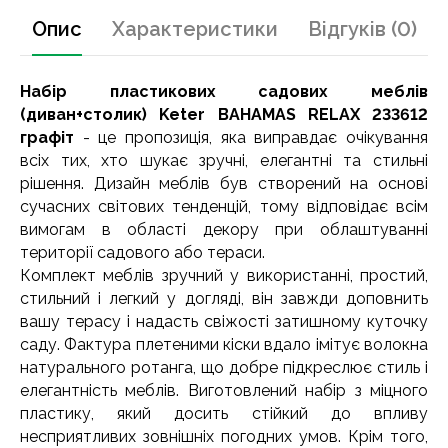
Опис
Характеристики
Відгуків (0)
Набір пластикових садових меблів
(диван+столик) Keter BAHAMAS RELAX 233612
графіт
- це пропозиція, яка виправдає очікування
всіх тих, хто шукає зручні, елегантні та стильні
рішення. Дизайн меблів був створений на основі
сучасних світових тенденцій, тому відповідає всім
вимогам в області декору при облаштуванні
території садового або тераси.
Комплект меблів зручний у використанні, простий,
стильний і легкий у догляді, він завжди доповнить
вашу терасу і надасть свіжості затишному куточку
саду. Фактура плетеними кіски вдало імітує волокна
натурального ротанга, що добре підкреслює стиль і
елегантність меблів. Виготовлений набір з міцного
пластику, який досить стійкий до впливу
несприятливих зовнішніх погодних умов. Крім того,