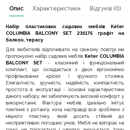
Опис
Характеристики
Відгуків (0)
Набір пластикових садових меблів Keter
COLUMBIA BALCONY SET 235175 графіт на
балкон, терасу
Для любителів відпочивати на свіжому повітрі ми
пропонуємо набір садових меблів
Keter COLUMBIA
BALCONY SET
- класичний і функціональний
комплект, що складається з двох ергономічно
профільованих крісел і зручного столика.
Елегантність, зручність, надійність, компактність,
простота в експуатаціі - основні характеристики
даного набору, які забезпечують високий комфорт у
використанні. Фактура меблів ідеально імітує
плетіння з ротанга, хоча насправді все зроблено з
міцного пластику, який досить стійкий до
несприятливих погодних умов. Меблі не вигорає на
сонці, не тріскається і швидко зношується, тому