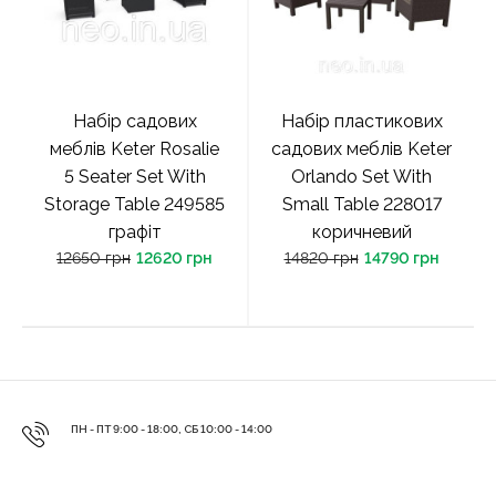
Набір садових
Набір пластикових
меблів Keter Rosalie
садових меблів Keter
5 Seater Set With
Orlando Set With
Storage Table 249585
Small Table 228017
графіт
коричневий
12650 грн
12620 грн
14820 грн
14790 грн
ПН - ПТ 9:00 - 18:00, СБ 10:00 - 14:00