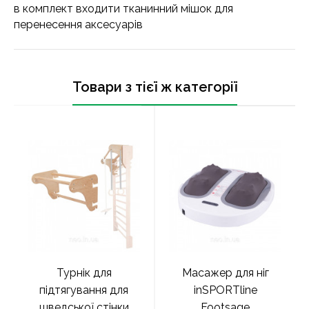
в комплект входити тканинний мішок для
перенесення аксесуарів
Товари з тієї ж категорії
Турнік для
Масажер для ніг
підтягування для
inSPORTline
шведської стінки
Footsage