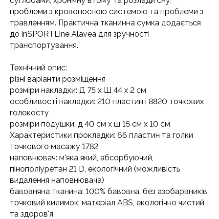
суглобами, хронічну втому та розлади сну,
проблеми з кровоносною системою та проблеми з
травленням. Практична тканинна сумка додається
до inSPORTLine Alavea для зручності
транспортування.
Технічний опис:
різні варіанти розміщення
розміри накладки: Д 75 х Ш 44 х 2 см
особливості накладки: 210 пластин і 8820 точкових
голокосту
розміри подушки: д 40 см х ш 15 см х 10 см
Характеристики прокладки: 66 пластин та голки
точкового масажу 1782
наповнювач: м'яка який, абсорбуючий,
пінополіуретан 21 D, екологічний (можливість
видалення наповнювача)
бавовняна тканина: 100% бавовна, без азобарвників
точковий килимок: матеріал ABS, екологічно чистий
та здоров'я