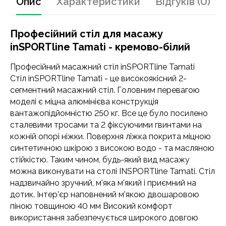
Опис
Характеристики
Відгуків (0)
Професійний стіл для масажу
inSPORTline Tamati - кремово-білий
Професійний масажний стіл inSPORTline Tamati
Стіл inSPORTline Tamati - це високоякісний 2-
сегментний масажний стіл. Головним перевагою
моделі є міцна алюмінієва конструкція
вантажопідйомністю 250 кг. Все це було посилено
сталевими тросами та 2 фіксуючими гвинтами на
кожній опорі ніжки. Поверхня ліжка покрита міцною
синтетичною шкірою з високою водо - та масляною
стійкістю. Таким чином, будь-який вид масажу
можна виконувати на столі INSPORTline Tamati. Стіл
надзвичайно зручний, м'яка м'який і приємний на
дотик. Інтер'єр наповнений м'якою двошаровою
піною товщиною 40 мм Високий комфорт
використання забезпечується широкого довгою