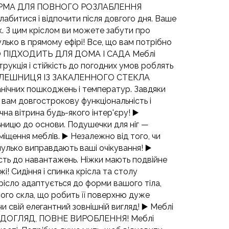
НА ФОРМА ДЛЯ ПОВНОГО РОЗЛАБЛЕННЯ
абитися і відпочити після довгого дня. Ваше
. З цим кріслом ви можете забути про
лько в прямому ефірі! Все, що вам потрібно
АЛЬНО ПІДХОДИТЬ ДЛЯ ДОМА І САДА Меблі
трукція і стійкість до погодних умов роблять
 ▶️ СТОЛЕШНИЦЯ ІЗ ЗАКАЛЕННОГО СТЕКЛА
ханічних пошкоджень і температур. Завдяки
 вам довгострокову функціональність і
чна вітрина будь-якого інтер'єру! ▶️
ьницю до основи. Подушечки для ніг —
міщення меблів. ▶️ Незалежно від того, чи
пулько виправдають ваші очікування! ▶️
сть до навантажень. Ніжки мають подвійне
! Сидіння і спинка крісла та столу
Крісло адаптується до форми вашого тіла,
ого скла, що робить її поверхню дуже
и свій елегантний зовнішній вигляд! ▶️ Меблі
НИЙ ДОГЛЯД, ПОВНЕ ВИРОБЛЕННЯ! Меблі