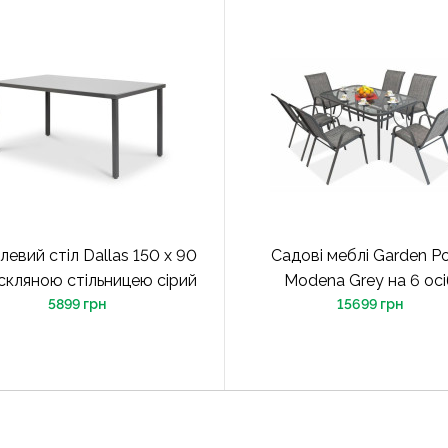
евий стіл Dallas 150 х 90
Садові меблі Garden Po
 скляною стільницею сірий
Modena Grey на 6 ос
5899 грн
15699 грн