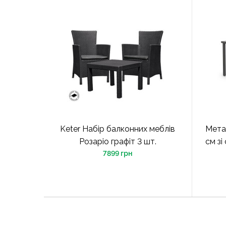
Keter Набір балконних меблів
Метал
Розаріо графіт 3 шт.
см зі
7899 грн