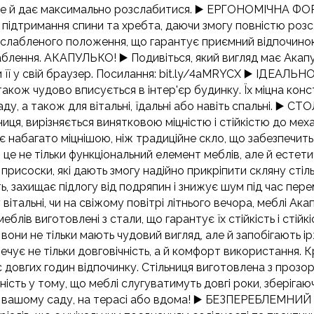
, але й дає максимально розслабитися. ▶️ ЕРГОНОМІЧ
 підтримання спини та хребта, даючи змогу повністю розсл
слабленого положення, що гарантує приємний відпочинок
аблення. АКАПУЛЬКО! ▶️ Подивіться, який вигляд має Акапу
ти її у свій браузер. Посилання: bit.ly/4aMRYCX ▶️ ІДЕ
також чудово вписується в інтер'єр будинку. Їх міцна конс
саду, а також для вітальні, їдальні або навіть спальні.
ниця, вирізняється винятковою міцністю і стійкістю до ме
 набагато міцнішою, ніж традиційне скло, що забезпечить
— це не тільки функціональний елемент меблів, але й естети
исоски, які дають змогу надійно прикріпити скляну стіл
ь, захищає підлогу від подряпин і знижує шум під час пере
італьні, чи на свіжому повітрі літнього вечора, меблі Ака
 виготовлені з стали, що гарантує їх стійкість і стійкі
ни не тільки мають чудовий вигляд, але й запобігають іржі
печує не тільки довговічність, а й комфорт використання. 
довгих годин відпочинку. Стільниця виготовлена з прозор
ість у тому, що меблі слугуватимуть довгі роки, зберігаюч
у вашому саду, на терасі або вдома! ▶️ БЕЗПЕРЕБЛЕМ