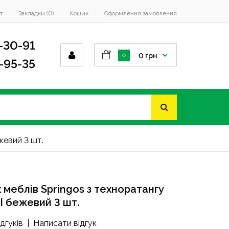
т
Закладки (0)
Кошик
Оформлення замовлення
-30-91
0 грн
0
4-95-35
жевий 3 шт.
 меблів Springos з техноратангу
 бежевий 3 шт.
ідгуків
|
Написати відгук