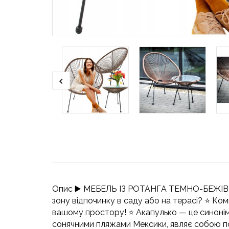
Опис ▶️ МЕБЕЛЬ ІЗ РОТАНГА ТЕМНО-БЕЖІ
зону відпочинку в саду або на терасі? ⭐️ К
вашому простору! ⭐️ Акапулько — це синоні
сонячними пляжами Мексики, являє собою поє