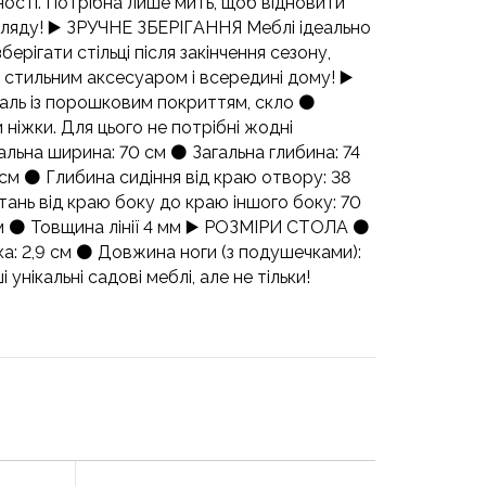
чності. Потрібна лише мить, щоб відновити
гляду! ▶️ ЗРУЧНЕ ЗБЕРІГАННЯ Меблі ідеально
берігати стільці після закінчення сезону,
 стильним аксесуаром і всередині дому! ▶️
таль із порошковим покриттям, скло ⚫️
ніжки. Для цього не потрібні жодні
льна ширина: 70 см ⚫️ Загальна глибина: 74
9 см ⚫️ Глибина сидіння від краю отвору: 38
стань від краю боку до краю іншого боку: 70
см ⚫️ Товщина лінії 4 мм ▶️ РОЗМІРИ СТОЛА ⚫️
ка: 2,9 см ⚫️ Довжина ноги (з подушечками):
унікальні садові меблі, але не тільки!