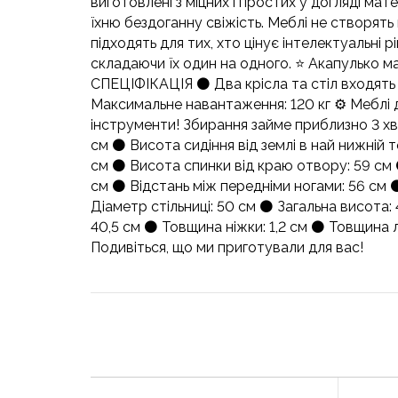
виготовлені з міцних і простих у догляді ма
їхню бездоганну свіжість. Меблі не створят
підходять для тих, хто цінує інтелектуальні р
складаючи їх один на одного. ⭐️ Акапулько м
СПЕЦІФІКАЦІЯ ⚫️ Два крісла та стіл входять 
Максимальне навантаження: 120 кг ⚙️ Меблі 
інструменти! Збирання займе приблизно 3 хви
см ⚫️ Висота сидіння від землі в най нижній т
см ⚫️ Висота спинки від краю отвору: 59 см 
см ⚫️ Відстань між передніми ногами: 56 см ⚫
Діаметр стільниці: 50 см ⚫️ Загальна висота
40,5 см ⚫️ Товщина ніжки: 1,2 см ⚫️ Товщина л
Подивіться, що ми приготували для вас!