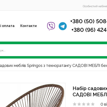
Особистий кабіне
+380 (50) 508
і оплата
Контакти
+380 (96) 42
адових меблів Springos з техноратангу САДОВІ МЕБЛІ бе
Набір садових
САДОВІ МЕБЛІ
0 в