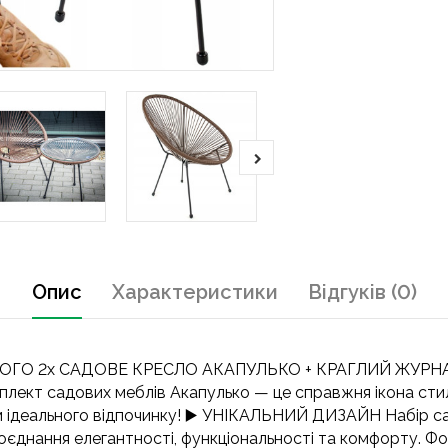
Опис
Характеристики
Відгуків (0)
ВОГО 2x САДОВЕ КРЕСЛО АКАПУЛЬКО + КРАГЛИЙ ЖУРНАЛ
омплект садових меблів Акапулько — це справжня ікона ст
м ідеального відпочинку! ▶️ УНІКАЛЬНИЙ ДИЗАЙН Набір са
днання елегантності, функціональності та комфорту. Форм