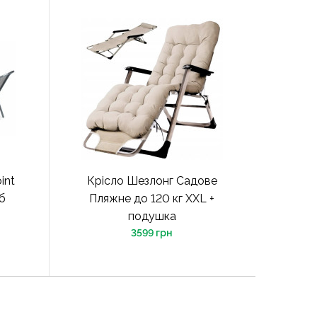
int
Крісло Шезлонг Садове
іб
Пляжне до 120 кг XXL +
подушка
3599 грн