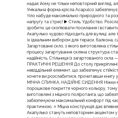
надає йому не тільки неповторний вигляд
Унікальна форма крісла Acapulco забезпечує
тіло набуде максимально природного та роз
напругу та стрес! ▶️ Стиль. Удобство. Розсл
зробити, це скопіювати посилання і встави
Акапулько чудово підходить для вулиці, але 
їх ідеальним вибором для тераси, балкона, 
Загартоване скло, з якого виготовлена стіль
процесу загартування скляна структура стає
надійність. Стільниця із загартованого скла 
ПРАКТИЧНІ РЕШЕННЯ До столу прикріплені пр
невіддільний елемент, що забезпечує стійкіст
хочете ви розслабитися, прочитавши книгу у в
МІЧНА СПИНКА, НАДІЙНЕ СИДЕННЯ Ніжки меблів
порошкове покриття чорного кольору, тому во
виготовлені з міцного поліротанга, що забез
забезпечуючи максимальний комфорт під час 
практичною. ⭐️ Міцна конструкція дає впевнен
Акапулько стануть неповторним акцентом 