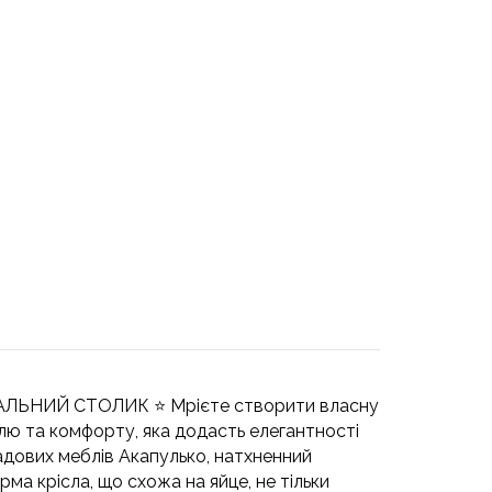
ЬНИЙ СТОЛИК ⭐️ Мрієте створити власну
илю та комфорту, яка додасть елегантності
дових меблів Акапулько, натхненний
а крісла, що схожа на яйце, не тільки