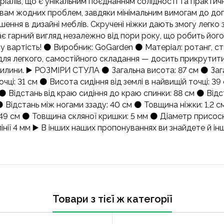
теріалів, що є унікальним поєднанням солідності та практи
ь вам жодних проблем, завдяки мінімальним вимогам до до
ішення в дизайні меблів. Скручені ніжки дають змогу легко з
ає гарний вигляд незалежно від пори року, що робить його
у вартість! ⚫️ Виробник: GoGarden ⚫️ Матеріал: ротанг, с
для легкого, самостійного складання — досить прикрутити 
лини. ▶️ РОЗМІРИ СТУЛА ⚫️ Загальна висота: 87 см ⚫️ Зага
очці: 31 см ⚫️ Висота сидіння від землі в найвищій точці: 3
⚫️ Відстань від краю сидіння до краю спинки: 88 см ⚫️ Від
️ Відстань між ногами ззаду: 40 см ⚫️ Товщина ніжки: 1,2 
: 49 см ⚫️ Товщина скляної кришки: 5 мм ⚫️ Діаметр присос
інії 4 мм ▶️ В інших наших пропонуваннях ви знайдете й інші 
Товари з тієї ж категорії