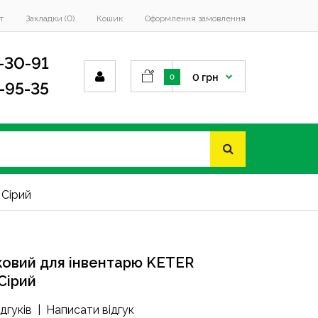
т
Закладки (0)
Кошик
Оформлення замовлення
-30-91
0 грн
0
4-95-35
 Сірий
ковий для інвентарю KETER
Сірий
ідгуків
|
Написати відгук