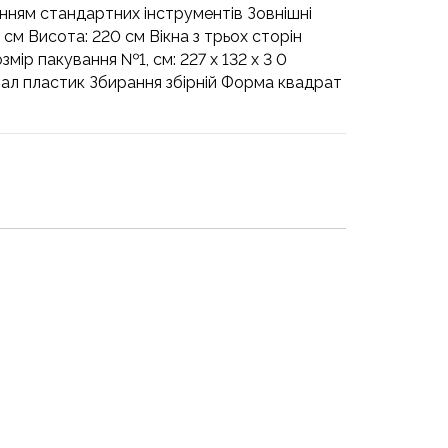
анням стандартних інструментів Зовнішні
 см Висота: 220 см Вікна з трьох сторін
мір пакування №1, см: 227 х 132 х 3 0
ал пластик Збирання збірній Форма квадрат