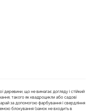
ї деревини, що не вимагає догляду і стійкий
нання, такого як квадроцикли або садові
сарай за допомогою фарбування і свердління
истемою блокування (замок не входить в