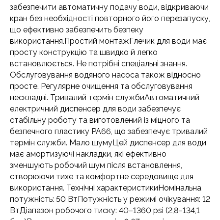
забезпечити автоматичну подачу води, відкриваючи
кран без необхідності повторного його перезапуску,
що ефективно забезпечить безпеку
використання.Простий монтажГлечик для води має
просту конструкцію та швидко й легко
встановлюється. Не потрібні спеціальні знання.
Обслуговування водяного насоса також відносно
просте. Регулярне очищення та обслуговування
нескладні. Тривалий термін службиАвтоматичний
електричний диспенсер для води забезпечує
стабільну роботу та виготовлений із міцного та
безпечного пластику PA66, що забезпечує тривалий
термін служби. Мало шумуЦей диспенсер для води
має амортизуючі накладки, які ефективно
зменшують робочий шум після встановлення,
створюючи тихе та комфортне середовище для
використання. Технічні характеристикиНомінальна
потужність: 50 ВтПотужність у режимі очікування: 12
ВтДіапазон робочого тиску: 40–1360 psi (2,8–134,1