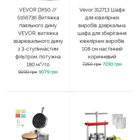
VEVOR DX50 //
Vevor 312713 Шафа
5166736 Витяжка
для ювелірних
паяльного диму
виробів дзеркальна
VEVOR, витяжка
шафа для зберігання
зварювального диму
ювелірних виробів
з 3-ступінчастим
108 см настінний
фільтром, потужна
коричневий
180 м³/го
7250 грн
7230 грн
9099 грн
9079 грн