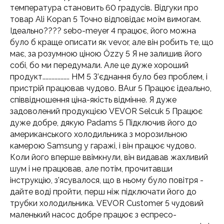
температура становить 60 градусів. Відгуки про
товар Ali Kopan 5 Точно відповідає моїм вимогам.
Ідеально???? sebo-meyer 4 працює, його можна
було б краще описати як vevor, але він робить те, що
має, за розумною ціною Özzy 5 Я не залишив його
собі, бо ми передумали. Але це дуже хороший
продукт.................. HM 5 З’єднання було без проблем, і
пристрій працював чудово. BAur 5 Працює ідеально,
співвідношення ціна-якість відмінне. Я дуже
задоволений продукцією VEVOR Selcuk 5 Працює
дуже добре, дякую Padams 5 Підключив його до
американського холодильника з морозильною
камерою Samsung у гаражі, і він працює чудово.
Коли його вперше ввімкнули, він видавав жахливий
шум і не працював, але потім, прочитавши
інструкцію, з'ясувалося, що в ньому було повітря -
дайте воді пройти, перш ніж підключати його до
трубки холодильника. VEVOR Customer 5 чудовий
маленький насос добре працює з еспресо-