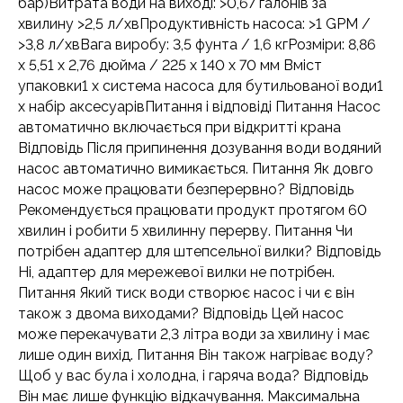
бар)Витрата води на виході: >0,67 галонів за
хвилину >2,5 л/хвПродуктивність насоса: >1 GPM /
>3,8 л/хвВага виробу: 3,5 фунта / 1,6 кгРозміри: 8,86
x 5,51 x 2,76 дюйма / 225 x 140 x 70 мм Вміст
упаковки1 x система насоса для бутильованої води1
x набір аксесуарівПитання і відповіді Питання Насос
автоматично включається при відкритті крана
Відповідь Після припинення дозування води водяний
насос автоматично вимикається. Питання Як довго
насос може працювати безперервно? Відповідь
Рекомендується працювати продукт протягом 60
хвилин і робити 5 хвилинну перерву. Питання Чи
потрібен адаптер для штепсельної вилки? Відповідь
Ні, адаптер для мережевої вилки не потрібен.
Питання Який тиск води створює насос і чи є він
також з двома виходами? Відповідь Цей насос
може перекачувати 2,3 літра води за хвилину і має
лише один вихід. Питання Він також нагріває воду?
Щоб у вас була і холодна, і гаряча вода? Відповідь
Він має лише функцію відкачування. Максимальна