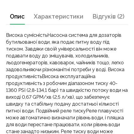
Опис
Характеристики
Відгуків (2)
Висока сумісністьНасосна система для дозаторів
бутильованої води, яка подає питну воду під
тиском. Завдяки своїй універсальності він може
подавати воду до змішувачів, холодильників,
льодогенераторів, кавоварок, чайників тощо, легко
задовольняючи різноманітні потреби у воді. Висока
продуктивністьВисока експлуатаційна
продуктивність з робочим діапазоном тиску 40-
1360 PSI (2,8-134,1 бар) та швидкістю потоку води на
виході 0,67 GPM/хв (2,5 л/хв), що забезпечує
швидку та стабільну подачу достатньої кількості
питної води. Подвійний реле тискуРеле плавучості
може автоматично визначати рівень води, і пляшка
для води перестане працювати, коли рівень води
стане занадто низьким. Реле тиску води може