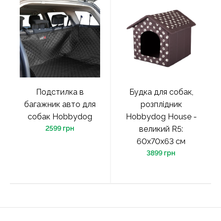
Подстилка в
Будка для собак,
багажник авто для
розплідник
собак Hobbydog
Hobbydog House -
2599 грн
великий R5:
60x70x63 см
3899 грн