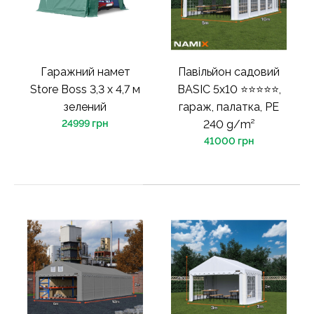
Гаражний намет
Павільйон садовий
Store Boss 3,3 х 4,7 м
BASIC 5x10 ⭐⭐⭐⭐⭐,
зелений
гараж, палатка, PE
24999 грн
240 g/m²
41000 грн