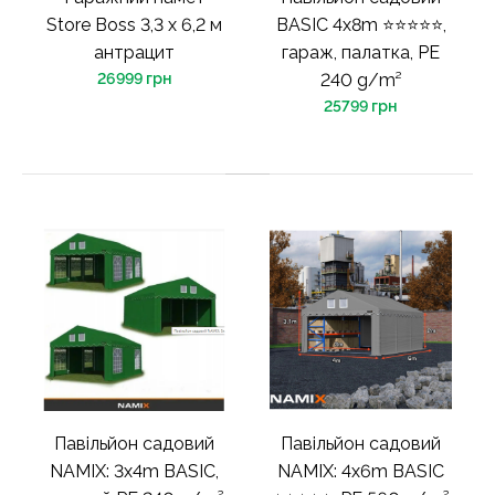
Store Boss 3,3 х 6,2 м
BASIC 4x8m ⭐⭐⭐⭐⭐,
антрацит
гараж, палатка, PE
26999 грн
240 g/m²
25799 грн
Павільйон садовий
Павільйон садовий
NAMIX: 3x4m BASIC,
NAMIX: 4x6m BASIC