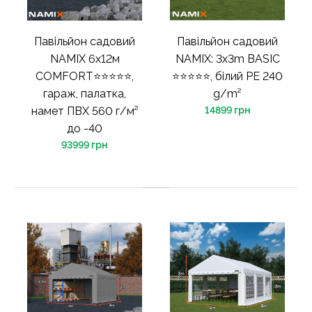
Павільйон садовий
Павільйон садовий
NAMIX 6х12м
NAMIX: 3x3m BASIC
COMFORT⭐⭐⭐⭐⭐,
⭐⭐⭐⭐⭐, білий PE 240
гараж, палатка,
g/m²
намет ПВХ 560 г/м²
14899 грн
до -40
93999 грн