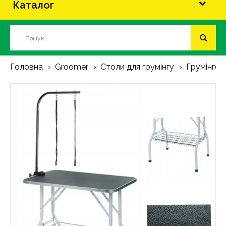
Каталог
Головна
Groomer
Столи для грумінгу
Грумінгови