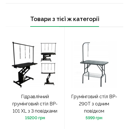
Товари з тієї ж категорії
Гідравлічний
Грумінговий стіл BP-
грумінговий стіл BP-
290T з одним
101 XL з 3 повідками
повідком
19200 грн
5999 грн