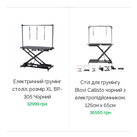
Електричний грумінг
Стіл для грумінгу
століл, розмір XL BP-
Blovi Callisto чорний з
305 Чорний
електропідйомником,
32999 грн
125см х 65см
36550 грн