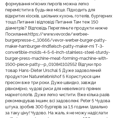
формування м’ясних пирогів можна легко
перемістити в будь-яке місце. Підходить для
відкритих кіосків, шкільних кухонь, готелів, бургерних
тощо.Питання і відповіді Питання Там теж 150
діаметрів? Відповідь Перегляньте продукти нижче
Посилання.https://www.vevor.de/werbee-
burgerpresse-c_10666/vevor-werber-burger-patty-
maker-hamburger-rindfleisch-patty-maker-mi T-3-
convertible-molds-4-5-6-inch-stainless-steel-sturdy-
burger-press-machine-meat-forming-machine-with-
1500-piece-patty--p_010841102552 Відгуки про
товар Hans-Dieter Urschal 5 Дуже задоволений
продуктом Naturerlebnishof 5 Користуюся цим
пресом вже три роки. Дуже швидко, завжди
рівномірно, чудові риси для невеликого прямих
маркетологів. Дуже легко чистити. Вже кілька разів
рекомендував іншим, всі задоволені. Peter 5 Чудова
штука, зробив 300 бургерів за 1,5 години. Ідеально
за таку ціну! Чудово. На жаль, я не можу надіслати