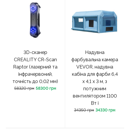
3D-сканер
Надувна
CREALITY CR-Scan
фарбувальна камера
Raptor (лазерний та
VEVOR, надувна
інфрачервоний,
кабіна для фарби 6,4
точність до 0,02 мм)
x 4,1 x 3 м, з
58320 грн
58300 грн
потужним
вентилятором 1100
Вт і
34350 грн
34330 грн