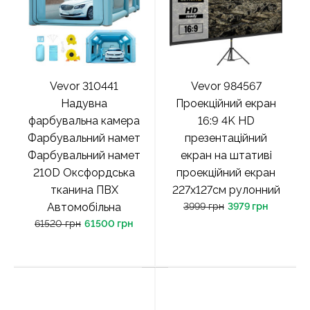
Vevor 310441
Vevor 984567
Надувна
Проекційний екран
фарбувальна камера
16:9 4K HD
Фарбувальний намет
презентаційний
Фарбувальний намет
екран на штативі
210D Оксфордська
проекційний екран
тканина ПВХ
227x127см рулонний
Автомобільна
3999 грн
3979 грн
61520 грн
61500 грн