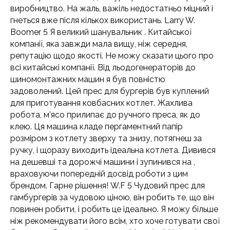
виробництво. На жаль, важіль недостатньо міцний і
гнеться вже після кількох використань. Larry W.
Boomer 5 Я великий шанувальник . Китайської
компанії, яка завжди мала вищу, ніж середня,
репутацію щодо якості. Не можу сказати цього про
всі китайські компанії. Від льодогенераторів до
шиномонтажних машин я був повністю
задоволений. Цей прес для бургерів був куплений
для приготування ковбасних котлет. Жахлива
робота, м'ясо прилипає до ручного преса, як до
клею. Ця машина кладе пергаментний папір
розміром з котлету зверху та знизу, потягнеш за
ручку, і щоразу виходить ідеальна котлета. Дивився
на дешевші та дорожчі машини і зупинився на ,
враховуючи попередній досвід роботи з цим
брендом. Гарне рішення! W.F 5 Чудовий прес для
гамбургерів за чудовою ціною, він робить те, що він
повинен робити, і робить це ідеально. Я можу більше
ніж рекомендувати його всім, хто хоче готувати свої