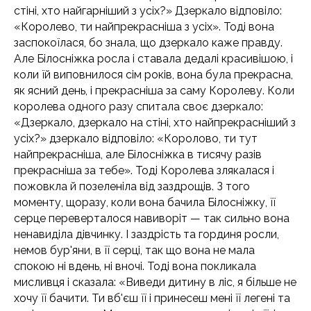
стіні, хто найгарніший з усіх?» Дзеркало відповіло:
«Королево, ти найпрекрасніша з усіх». Тоді вона
заспокоїлася, бо знала, що дзеркало каже правду.
Але Білосніжка росла і ставала дедалі красивішою, і
коли їй виповнилося сім років, вона була прекрасна,
як ясний день, і прекрасніша за саму Королеву. Коли
королева одного разу спитала своє дзеркало:
«Дзеркало, дзеркало на стіні, хто найпрекрасніший з
усіх?» дзеркало відповіло: «Королово, ти тут
найпрекрасніша, але Білосніжка в тисячу разів
прекрасніша за тебе». Тоді Королева злякалася і
пожовкла й позеленіла від заздрощів. З того
моменту, щоразу, коли вона бачила Білосніжку, її
серце переверталося навиворіт — так сильно вона
ненавиділа дівчинку. І заздрість та гординя росли,
немов бур'яни, в її серці, так що вона не мала
спокою ні вдень, ні вночі. Тоді вона покликала
мисливця і сказала: «Виведи дитину в ліс, я більше не
хочу її бачити. Ти вб'єш її і принесеш мені її легені та