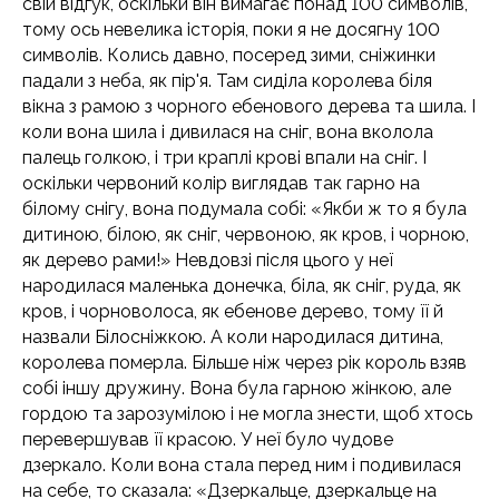
свій відгук, оскільки він вимагає понад 100 символів,
тому ось невелика історія, поки я не досягну 100
символів. Колись давно, посеред зими, сніжинки
падали з неба, як пір'я. Там сиділа королева біля
вікна з рамою з чорного ебенового дерева та шила. І
коли вона шила і дивилася на сніг, вона вколола
палець голкою, і три краплі крові впали на сніг. І
оскільки червоний колір виглядав так гарно на
білому снігу, вона подумала собі: «Якби ж то я була
дитиною, білою, як сніг, червоною, як кров, і чорною,
як дерево рами!» Невдовзі після цього у неї
народилася маленька донечка, біла, як сніг, руда, як
кров, і чорноволоса, як ебенове дерево, тому її й
назвали Білосніжкою. А коли народилася дитина,
королева померла. Більше ніж через рік король взяв
собі іншу дружину. Вона була гарною жінкою, але
гордою та зарозумілою і не могла знести, щоб хтось
перевершував її красою. У неї було чудове
дзеркало. Коли вона стала перед ним і подивилася
на себе, то сказала: «Дзеркальце, дзеркальце на