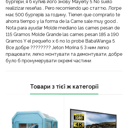
бургери, я б купив його знову Mayerly 5 No suelo
realizizar reseñas . Pero recomiendo цю статтю. Логре
має 500 бургерів за годину. Tienen que comprarlo te
ahorra tiempo y la forma de la Carne sale muy good .
Nota para ayudar Molde mediano las carnes pesan de
115 Gramos Molde Grande las carnes pesan 185 a 190
Gramos Y el pequeño x 6 no lo probé BabaWanga 5
Все добре ???????? Jeton Morina 5 З ним легко
працювати, легко монтувати та демонтувати, добре
було б пронумерувати окремі частини
Товари з тієї ж категорії