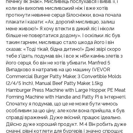
печінку як знак». Мисливець послухався і вивів її, і
коли він вихопив мисливський ніж і вже хотів
проткнути невинне серце Білосніжки, вона почала
плакати і казати: «Ах, дорогий мисливцю, залиш
мене живою!» Я хочу втекти в дикий ліс і ніколи
більше не повертатися додому». І оскільки ліс був
таким гарним, мисливцю стало шкода його і він
сказав: «Тоді тікай, бідна дитино!» Дикі звірі скоро
тебе з'їдять, подумав він, і все ж ніби камінь злетів з
його серця, бо він не хотів убивати. Manfred 5
Випадково я натрапив на цю машину (VEVOR
Commercial Burger Patty Maker, 3 Convertible Molds
(2/4/5 Inch), Manual Beef Patty Maker, 1.5kg
Hamburger Press Machine with Large Hopper, PE Meat
Forming Machine with Handle and Patty P) в Інтернеті.
Спочатку я подумав, що це не може бути чимось
особливим за цю ціну, але коли вона прийшла, я був
справді вражений. Дуже якісний, працює ідеально.
Дійсно дуже хороший продукт. M 4 Він робить дуже
смачні, рівні котлети для бургерів і значно спрощує