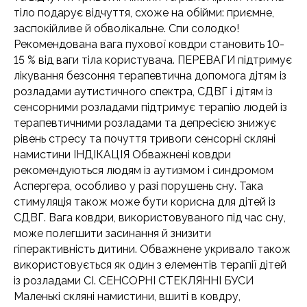
тіло подарує відчуття, схоже на обійми: приємне,
заспокійливе й обволікальне. Спи солодко!
Рекомендована вага пухової ковдри становить 10-
15 % від ваги тіла користувача. ПЕРЕВАГИ підтримує
лікування безсоння терапевтична допомога дітям із
розладами аутистичного спектра, СДВГ і дітям із
сенсорними розладами підтримує терапію людей із
терапевтичними розладами та депресією знижує
рівень стресу та почуття тривоги сенсорні скляні
намистини ІНДІКАЦІЯ Обважнені ковдри
рекомендуються людям із аутизмом і синдромом
Аспергера, особливо у разі порушень сну. Така
стимуляція також може бути корисна для дітей із
СДВГ. Вага ковдри, використовуваного під час сну,
може полегшити засинання й знизити
гіперактивність дитини. Обважнене укривало також
використовується як один з елементів терапії дітей
із розладами СІ. СЕНСОРНІ СТЕКЛЯННІ БУСИ
Маленькі скляні намистини, вшиті в ковдру,