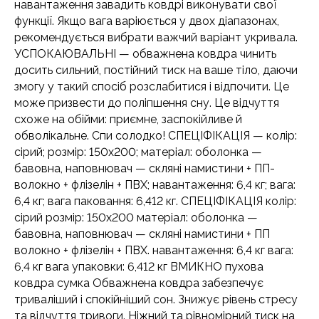
навантаження завадить ковдрі виконувати свої
функції. Якщо вага варіюється у двох діапазонах,
рекомендується вибрати важчий варіант укривала.
УСПОКАЮВАЛЬНІ — обважнена ковдра чинить
досить сильний, постійний тиск на ваше тіло, даючи
змогу у такий спосіб розслабитися і відпочити. Це
може призвести до поліпшення сну. Це відчуття
схоже на обійми: приємне, заспокійливе й
обволікальне. Спи солодко! СПЕЦІФІКАЦІЯ — колір:
сірий; розмір: 150х200; матеріал: оболонка —
бавовна, наповнювач — скляні намистини + ПП-
волокно + флізелін + ПВХ; навантаження: 6,4 кг; вага:
6,4 кг; вага паковання: 6,412 кг. СПЕЦІФІКАЦІЯ колір:
сірий розмір: 150x200 матеріал: оболонка —
бавовна, наповнювач — скляні намистини + ПП
волокно + флізелін + ПВХ. навантаження: 6,4 кг вага:
6,4 кг вага упаковки: 6,412 кг ВМИКНО пухова
ковдра сумка Обважнена ковдра забезпечує
триваліший і спокійніший сон. Знижує рівень стресу
та відчуття тривоги. Ніжний та рівномірний тиск на