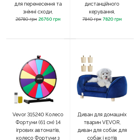
для перенесення та
дистанційного
знімні сходи,
керування,
26780 грн
26760 грн
7840 грн
7820 грн
Vevor 315240 Колесо
Диван для домашніх
Фортуни (61 см) 14
тварин VEVOR,
ігрових автоматів,
диван для собак для
колесо Фортуни з
собак і котів