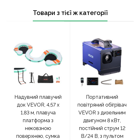
Товари з тієї ж категорії
Надувний плавучий
Портативний
док VEVOR, 4,57 x
повітряний обігрівач
1,83 м, плавуча
VEVOR з дизельним
платформа з
двигуном 8 кВт,
нековзною
постійний струм 12
поверхнею, сумка
В/24 В, з пультом