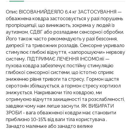
Опис ВІСОВАНИЙДЕЯЛО 6,4 кг ЗАСТОСУВАННЯ —
обважнена ковдра застосовується у разі порушень
пропріоцепції, що виникають, зокрема у людей із
аутизмом, СДВГ або розладами сенсорної обробки.
Його також часто рекомендують у разі безсоння,
депресії та тривожних розладів. Сенсорне укривало
стимулює глибокі відчуття, «запорошуючи» нервову
систему. ПІДТРИМАЄ ЛЕЧЕННЯ ІНСОМОлії —
пухова ковдра забезпечує постійну стимуляцію
глибокої сенсорної системи, що істотно сприяє
зниженню рівня тривоги та стресу. Гормон щастя
серотонін збільшується, а гормон стресу кортизол
знижується. Накриваючи тіло ковдрою, ми
отримуємо відчуття захищеності та розслабленості,
завдяки чому нам легше заснути. ЯК ВИБИРАТИ
ЗРОБИ - вага обважненої ковдри має становити
приблизно 10-15% від ваги тіла користувача .
Занадто маленьке або занадто велике