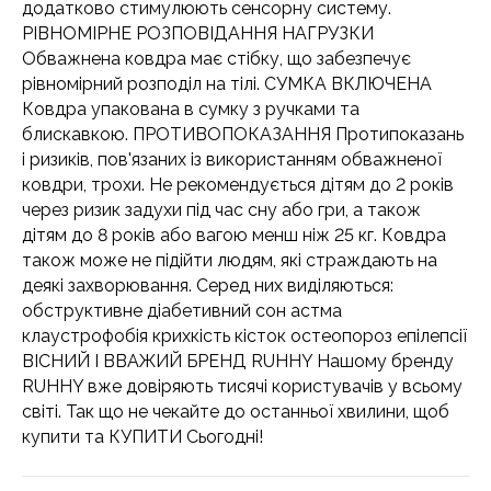
додатково стимулюють сенсорну систему.
РІВНОМІРНЕ РОЗПОВІДАННЯ НАГРУЗКИ
Обважнена ковдра має стібку, що забезпечує
рівномірний розподіл на тілі. СУМКА ВКЛЮЧЕНА
Ковдра упакована в сумку з ручками та
блискавкою. ПРОТИВОПОКАЗАННЯ Протипоказань
і ризиків, пов'язаних із використанням обважненої
ковдри, трохи. Не рекомендується дітям до 2 років
через ризик задухи під час сну або гри, а також
дітям до 8 років або вагою менш ніж 25 кг. Ковдра
також може не підійти людям, які страждають на
деякі захворювання. Серед них виділяються:
обструктивне діабетивний сон астма
клаустрофобія крихкість кісток остеопороз епілепсії
ВІСНИЙ І ВВАЖИЙ БРЕНД RUHHY Нашому бренду
RUHHY вже довіряють тисячі користувачів у всьому
світі. Так що не чекайте до останньої хвилини, щоб
купити та КУПИТИ Сьогодні!