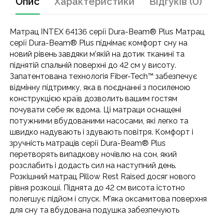
Опис
Характеристики
Відгуків (0)
Матрац INTEX 64136 серії Dura-Beam® Plus Матрац
серії Dura-Beam® Plus піднімає комфорт сну на
новий рівень завдяки м’якій на дотик тканині та
піднятій спальній поверхні до 42 см у висоту.
Запатентована технологія Fiber-Tech™ забезпечує
відмінну підтримку, яка в поєднанні з посиленою
конструкцією країв дозволить вашим гостям
почувати себе як вдома. Ці матраци оснащені
потужними вбудованими насосами, які легко та
швидко надувають і здувають повітря. Комфорт і
зручність матраців серії Dura-Beam® Plus
перетворять випадкову ночівлю на сон, який
розслабить і додасть сил на наступний день.
Розкішний матрац Pillow Rest Raised досяг нового
рівня розкоші. Піднята до 42 см висота істотно
полегшує підйом і спуск. М'яка оксамитова поверхня
для сну та вбудована подушка забезпечують