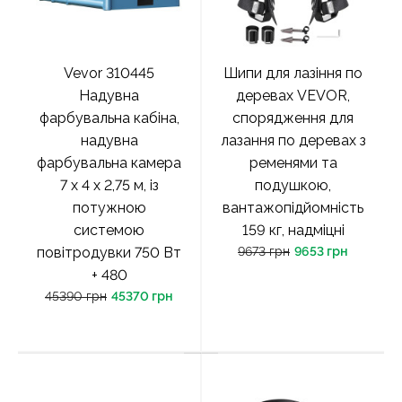
Vevor 310445
Шипи для лазіння по
Надувна
деревах VEVOR,
фарбувальна кабіна,
спорядження для
надувна
лазання по деревах з
фарбувальна камера
ременями та
7 x 4 x 2,75 м, із
подушкою,
потужною
вантажопідйомність
системою
159 кг, надміцні
повітродувки 750 Вт
9673 грн
9653 грн
+ 480
45390 грн
45370 грн