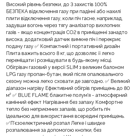
Високий рівень безпеки, до 3 захистів 100%
БЕЗПЕКА відключення газу при падінні або нахилі
плити відключення газу, коли піч гасне, наприклад,
задувши вогонь через тягу аналізатор вихлопних
газів - якщо концентрація CO2 в приміщенні занадто
висока, додатковий датчик вимкне піч і перекриє
подачу газу ✅ Компактний і портативний дизайн
Плита важить всього 8 кг, що дозволяє її легко
переміщати і розміщувати в будь-якому місці.
Обігрівач газовий у версії SLIM з великим балоном
LPG газу пропан-бутан, який після опалювального
сезону можна легко сховати де завгодно. ✅ Великий
діапазон нагріву Ефективний обігрів приміщень до 80
м² ✅ BLUE FLAME блакитне полум'я - атмосферний
камінний ефект Нагрівання без запаху Комфортне
тепло без неприємних запахів, що робить піч
ідеальною для використання всередині приміщень.
✅П'єзоелектричний розпал Легке і швидке
розпалювання за допомогою кнопки, без