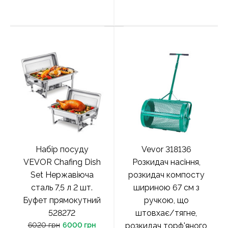
Набір посуду
Vevor 318136
VEVOR Chafing Dish
Розкидач насіння,
Set Нержавіюча
розкидач компосту
сталь 7,5 л 2 шт.
шириною 67 см з
Буфет прямокутний
ручкою, що
528272
штовхає/тягне,
6020 грн
6000 грн
розкидач торф'яного