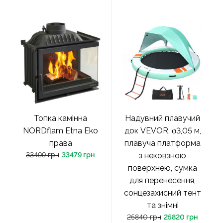
Топка камінна
Надувний плавучий
NORDflam Etna Eko
док VEVOR, φ3,05 м,
права
плавуча платформа
33499 грн
33479 грн
з нековзною
поверхнею, сумка
для перенесення,
сонцезахисний тент
та знімні
25840 грн
25820 грн