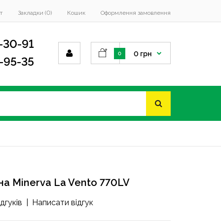
т
Закладки (0)
Кошик
Оформлення замовлення
-30-91
0 грн
0
4-95-35
а Minerva La Vento 770LV
ідгуків
|
Написати відгук