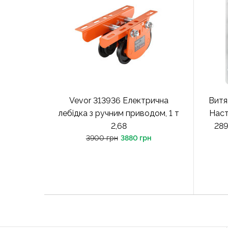
Vevor 313936 Електрична
Витя
лебідка з ручним приводом, 1 т
Наст
2,68
289
3900 грн
3880 грн