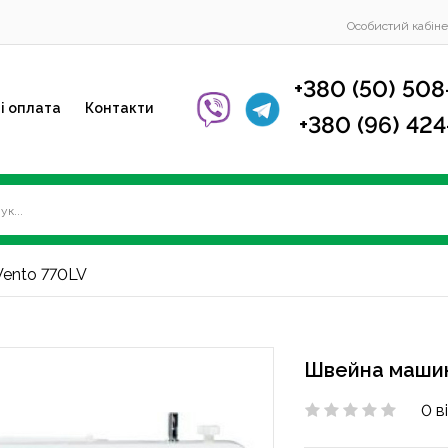
Особистий кабіне
+380 (50) 508
і оплата
Контакти
+380 (96) 42
Vento 770LV
Швейна машин
0 в