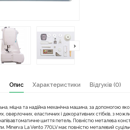
Опис
Характеристики
Відгуків (0)
льна, міцна та надійна механічна машина, за допомогою як
, оверлочних, еластичних і декоративних стібків, з можл
апівавтоматичне шиття петель. Повністю металева конст
ли. Minerva La Vento 770LV має повністю металевий суціль