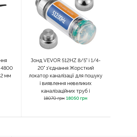
ння
Зонд VEVOR 512HZ 8/5" і 1/4-
r 4800
20" з'єднання Жорсткий
42 мм
локатор каналізації для пошуку
і виявлення невеликих
каналізаційних труб і
18070 грн
18050 грн