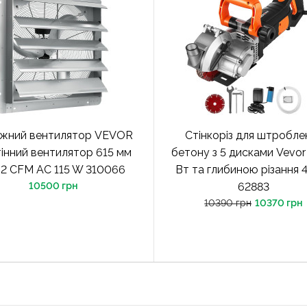
жний вентилятор VEVOR
Стінкоріз для штробле
інний вентилятор 615 мм
бетону з 5 дисками Vevo
2 CFM AC 115 W 310066
Вт та глибиною різання 
10500 грн
62883
10390 грн
10370 грн