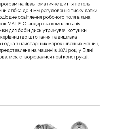
 програм напівавтоматичне шиття петель
ни стібка до 4 мм регулювання тиску лапки
одіодне освітлення робочого поля вільна
іжок MATIS Стандартна комплектація:
шечки для бобін диск утримувач котушки
а керівництво штопання та вишивка
а і одна з найстаріших марок швейних машин,
редставлена на машині в 1871 році у Відні
валися, створювалися нові конструкції,