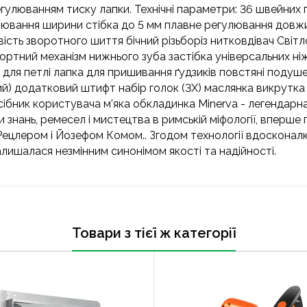
улюванням тиску лапки. Технічні параметри: 36 швейних
лювання ширини стібка до 5 мм плавне регулювання довжи
ть зворотного шиття бічний різьборіз нитковдівач Світл
портний механізм нижнього зуба застібка універсальних н
а для петлі лапка для пришивання ґудзиків повстяні поду
ий) додатковий штифт набір голок (3X) маслянка викрутк
ібник користувача м'яка обкладинка Minerva - легендарн
нань, ремесел і мистецтва в римській міфології, вперше п
Рецлером і Йозефом Комом.. Згодом технології вдосконалю
залишалася незмінним синонімом якості та надійності.
Товари з тієї ж категорії