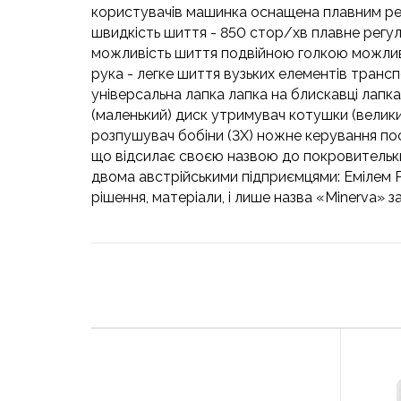
користувачів машинка оснащена плавним рег
швидкість шиття - 850 стор/хв плавне регу
можливість шиття подвійною голкою можливіс
рука - легке шиття вузьких елементів транс
універсальна лапка лапка на блискавці лапк
(маленький) диск утримувач котушки (велик
розпушувач бобіни (3Х) ножне керування пос
що відсилає своєю назвою до покровительки з
двома австрійськими підприємцями: Емілем 
рішення, матеріали, і лише назва «Minerva» 