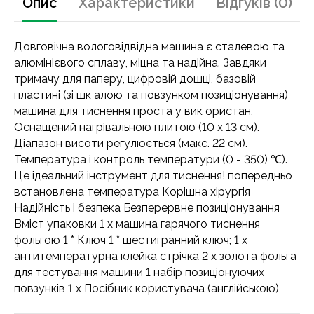
Опис
Характеристики
Відгуків (0)
Довговічна вологовідвідна машина є сталевою та
алюмінієвого сплаву, міцна та надійна. Завдяки
тримачу для паперу, цифровій дошці, базовій
пластині (зі шк алою та повзунком позиціонування)
машина для тиснення проста у вик ористан.
Оснащений нагрівальною плитою (10 х 13 см).
Діапазон висоти регулюється (макс. 22 см).
Температура і контроль температури (0 - 350) ℃).
Це ідеальний інструмент для тиснення! попередньо
встановлена ​​температура Корішна хірургія
Надійність і безпека Безперервне позиціонування
Вміст упаковки 1 х машина гарячого тиснення
фольгою 1 * Ключ 1 * шестигранний ключ; 1 х
антитемпературна клейка стрічка 2 x золота фольга
для тестування машини 1 набір позиціонуючих
повзунків 1 x Посібник користувача (англійською)