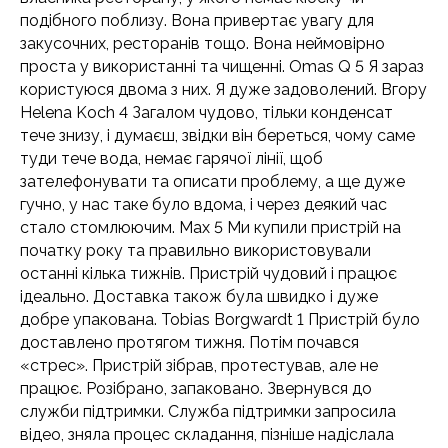
подібного поблизу. Вона привертає увагу для
закусочних, ресторанів тощо. Вона неймовірно
проста у використанні та чищенні. Omas Q 5 Я зараз
користуюся двома з них. Я дуже задоволений. Вгору
Helena Koch 4 Загалом чудово, тільки конденсат
тече знизу, і думаєш, звідки він береться, чому саме
туди тече вода, немає гарячої лінії, щоб
зателефонувати та описати проблему, а ще дуже
гучно, у нас таке було вдома, і через деякий час
стало стомлюючим. Max 5 Ми купили пристрій на
початку року та правильно використовували
останні кілька тижнів. Пристрій чудовий і працює
ідеально. Доставка також була швидко і дуже
добре упакована. Tobias Borgwardt 1 Пристрій було
доставлено протягом тижня. Потім почався
«стрес». Пристрій зібрав, протестував, але не
працює. Розібрано, запаковано. Звернувся до
служби підтримки. Служба підтримки запросила
відео, зняла процес складання, пізніше надіслала