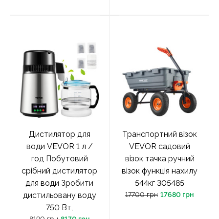
Дистилятор для
Транспортний візок
води VEVOR 1 л /
VEVOR садовий
год Побутовий
візок тачка ручний
срібний дистилятор
візок функція нахилу
для води Зробити
544кг 305485
дистильовану воду
17700 грн
17680 грн
750 Вт,