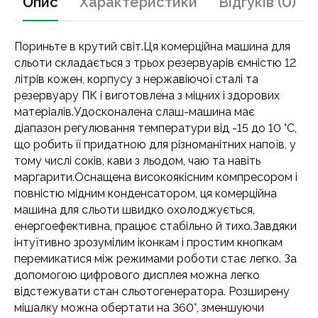
Опис
Характеристики
Відгуків (0)
Пориньте в крутий світ.Ця комерційна машина для
сльоти складається з трьох резервуарів ємністю 12
літрів кожен, корпусу з нержавіючої сталі та
резервуару ПК і виготовлена з міцних і здорових
матеріалів.Удосконалена слаш-машина має
діапазон регулювання температури від -15 до 10 °C,
що робить її придатною для різноманітних напоїв, у
тому числі соків, кави з льодом, чаю та навіть
маргарити.Оснащена високоякісним компресором і
повністю мідним конденсатором, ця комерційна
машина для сльоти швидко охолоджується,
енергоефективна, працює стабільно й тихо.Завдяки
інтуїтивно зрозумілим іконкам і простим кнопкам
перемикатися між режимами роботи стає легко. За
допомогою цифрового дисплея можна легко
відстежувати стан сльотогенератора. Розширену
мішалку можна обертати на 360°, зменшуючи