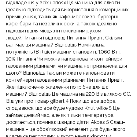
відкладення у всіх напоях.Ця машина для сльоти
ідеально підходить для використання в комерційних
приміщеннях, таких як кафе-морозиво, бургерні,
кафе, бари та невеликі кіоски, а також ідеально
підходить для місць з інтенсивним рухом
людей.Питання і відповіді Питання Привіт. Скільки
ват має ця машина? Відповідь Номінальна
потужність (Вт) цієї машини становить 1060 Вт ±
10% Питання Чи можна наповнювати контейнери
газованими рідинами, чи машина не призначена для
цього? Відповідь Так, ви можете наповнювати
контейнери газованими рідинами. Питання Привіт.
Яке підключення живлення потрібне для цієї
машини? Відповідь Це машина на 220 В з вилкою ЄС.
Відгуки про товар gilbert 4 Поки що все добре,
сподіваюся, що все буде чудово Knut wilke 5 Це
займає деякий час, але як тільки температура
досягається, починає швидко діяти. Akbas 5 Слаш-
машина – це обов’язковий елемент для будь-якого
власника ресторану, у якого немає кіоску чи