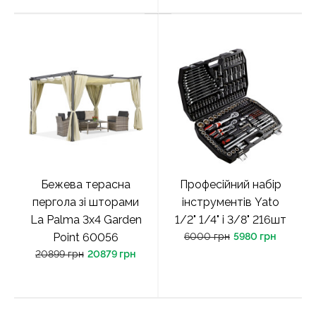
Бежева терасна
Професійний набір
пергола зі шторами
інструментів Yato
La Palma 3x4 Garden
1/2" 1/4" i 3/8" 216шт
Point 60056
6000 грн
5980 грн
20899 грн
20879 грн