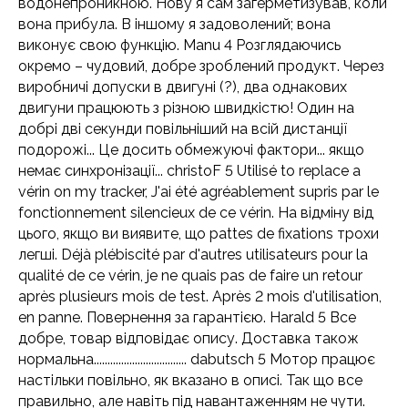
водонепроникною. Нову я сам загерметизував, коли
вона прибула. В іншому я задоволений; вона
виконує свою функцію. Manu 4 Розглядаючись
окремо – чудовий, добре зроблений продукт. Через
виробничі допуски в двигуні (?), два однакових
двигуни працюють з різною швидкістю! Один на
добрі дві секунди повільніший на всій дистанції
подорожі... Це досить обмежуючі фактори... якщо
немає синхронізації... christoF 5 Utilisé to replace a
vérin on my tracker, J'ai été agréablement supris par le
fonctionnement silencieux de ce vérin. На відміну від
цього, якщо ви виявите, що pattes de fixations трохи
легші. Déjà plébiscité par d'autres utilisateurs pour la
qualité de ce vérin, je ne quais pas de faire un retour
après plusieurs mois de test. Après 2 mois d'utilisation,
en panne. Повернення за гарантією. Harald 5 Все
добре, товар відповідає опису. Доставка також
нормальна.................................. dabutsch 5 Мотор працює
настільки повільно, як вказано в описі. Так що все
правильно, але навіть під навантаженням не чути.