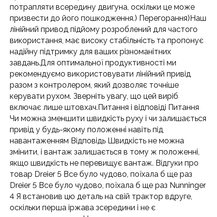
потрапляти всередину двигуна, оскільки це може
призвести до його пошкодження.) Перегорання)Наш
лінійний привод підйому розроблений для частого
використання, має високу стабільність та пропонує
надійну підтримку для ваших різноманітних
завдань.Для оптимальної продуктивності ми
рекомендуємо використовувати лінійний привід
разом з контролером, який дозволяє точніше
керувати рухом. Зверніть увагу, що цей виріб
включає лише штовхач.Питання і відповіді Питання
Чи можна зменшити швидкість руху і чи залишається
привід у будь-якому положенні навіть під
навантаженням Відповідь Швидкість не можна
змінити, і вантаж залишається в тому ж положенні,
якщо швидкість не перевищує вантаж. Відгуки про
товар Dreier 5 Все було чудово, поїхала б ще раз
Dreier 5 Все було чудово, поїхала б ще раз Nunninger
4 Я встановив цю деталь на свій трактор вдруге,
оскільки перша іржава зсередини і не є