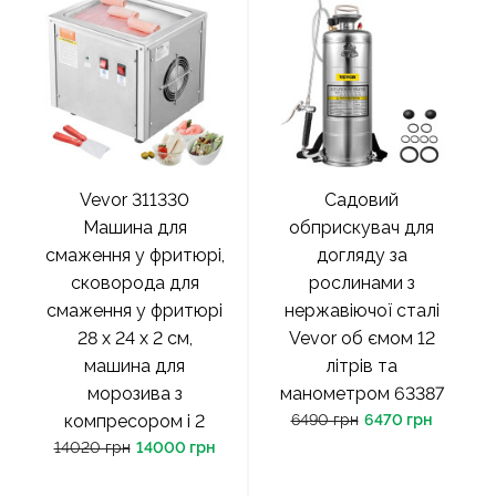
Vevor 311330
Садовий
Машина для
обприскувач для
смаження у фритюрі,
догляду за
сковорода для
рослинами з
смаження у фритюрі
нержавіючої сталі
28 x 24 x 2 см,
Vevor об ємом 12
машина для
літрів та
морозива з
манометром 63387
компресором і 2
6490 грн
6470 грн
14020 грн
14000 грн