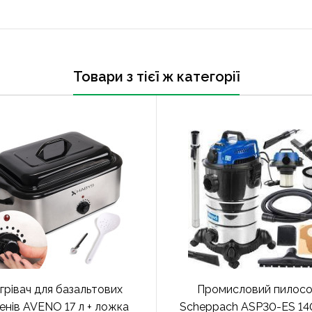
Товари з тієї ж категорії
грівач для базальтових
Промисловий пилос
енів AVENO 17 л + ложка
Scheppach ASP30-ES 1