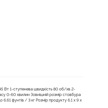
5 Вт 1-ступенева швидкість 80 об/хв 2-
асу 0-60 хвилин Зовнішній розмір стовбура
о 6,61 фунтів / 3 кг Розмір продукту 6,1 x 9 x