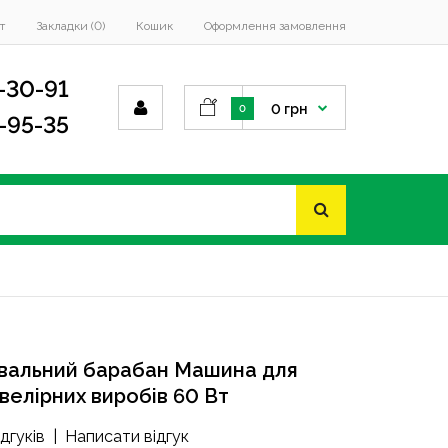
т
Закладки (0)
Кошик
Оформлення замовлення
-30-91
0 грн
0
4-95-35
вальний барабан Машина для
велірних виробів 60 Вт
ідгуків
|
Написати відгук