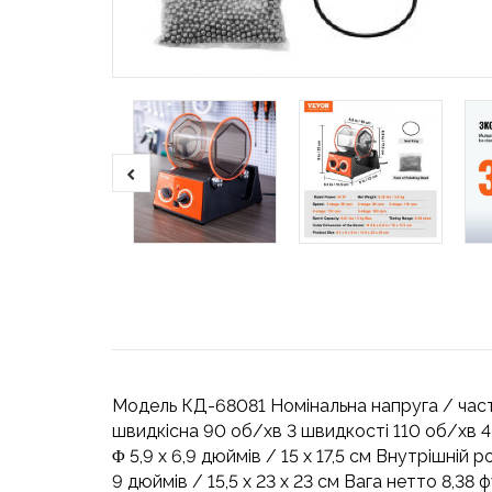
Модель КД-68081 Номінальна напруга / част
швидкісна 90 об/хв 3 швидкості 110 об/хв 4
Φ 5,9 x 6,9 дюймів / 15 x 17,5 см Внутрішній р
9 дюймів / 15,5 x 23 x 23 см Вага нетто 8,38 фу