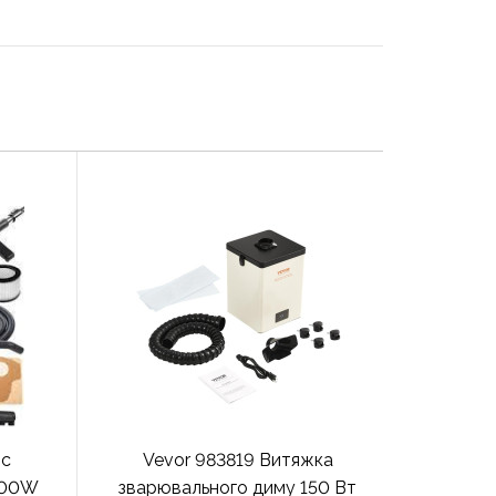
ос
Vevor 983819 Витяжка
400W
зварювального диму 150 Вт