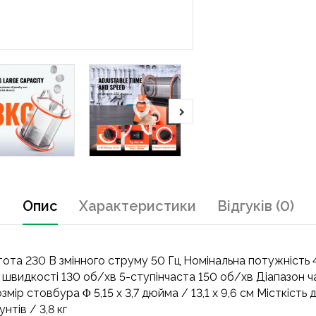
Опис
Характеристики
Відгуків (0)
ота 230 В змінного струму 50 Гц Номінальна потужність 4
 швидкості 130 об/хв 5-ступінчаста 150 об/хв Діапазон ч
озмір стовбура Φ 5,15 x 3,7 дюйма / 13,1 x 9,6 см Місткість д
нтів / 3,8 кг