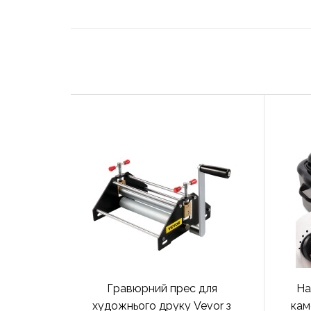
Гравюрний прес для
На
художнього друку Vevor з
кам