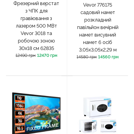
Фрезерний верстат
Vevor 776175
з ЧПК для
садовий намет
гравіювання з
розкладний
лазером 500 МВт
павільйон вечірній
Vevor 3018 та
намет висувний
робочою зоною
намет 6 осіб
30х18 см 62835
3,05x3,05x2,29 м
12490 грн
12470 грн
14580 грн
14560 грн