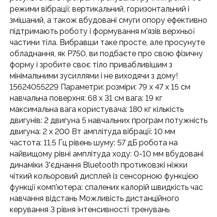
режими вібрації: вертикальний, горизонтальний і
змішаний, а також вбудовані смуги опору ефективно
підтримають роботу і формування м'язів верхньої
частини тіла. Вибравши таке просте, але просунуте
обладнання, як P750, ви подбаєте про свою фізичну
форму і зробите своє тіло привабливішим з
мінімальними зусиллями і не виходячи з дому!
15624055229 Параметри: розміри: 79 х 47 х 15 см
навчальна поверхня: 68 х 31 см вага: 19 кг
максимальна вага користувача: 180 кг кількість
двигунів: 2 двигуна 5 навчальних програм потужність
двигуна: 2 х 200 Вт амплітуда вібрації: 10 мм
частота: 11,5 Гц рівень шуму: 57 дБ робота на
найвищому рівні амплітуда ходу: 0-10 мм вбудовані
динаміки З'єднання Bluetooth протиковзкі ніжки
чіткий кольоровий дисплей із сенсорною функцією
функції комп'ютера: спалених калорій швидкість час
навчання відстань Можливість дистанційного
керування 3 рівня інтенсивності тренувань