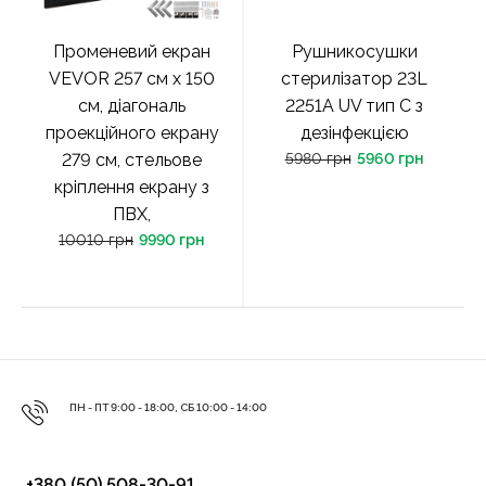
Променевий екран
Рушникосушки
VEVOR 257 см х 150
стерилізатор 23L
см, діагональ
2251A UV тип C з
проекційного екрану
дезінфекцією
279 см, стельове
5980 грн
5960 грн
кріплення екрану з
ПВХ,
10010 грн
9990 грн
ПН - ПТ 9:00 - 18:00, СБ 10:00 - 14:00
+380 (50) 508-30-91