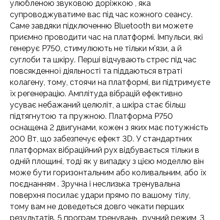
улюбленою звуковою доріжкою , яка
супроводжуватиме вас під час кожного сеансу.
Саме завдяки підключенню Bluetooth ви можете
приємно проводити час на платформі. Імпульси, які
генерує P750, стимулюють не тільки м'язи, а й
суглоби та шкіру. Перші відчувають стрес під час
повсякденної діяльності та піддаються втраті
колагену, тому, стоячи на платформі, ви підтримуєте
їх регенерацію. Амплітуда вібрацій ефективно
усуває небажаний целюліт, а шкіра стає більш
підтягнутою та пружною. Платформа P750
оснащена 2 двигунами, кожен з яких має потужність
200 Вт, що забезпечує ефект 3D. У стандартних
платформах вібраційний рух відбувається тільки в
одній площині, тоді як у випадку з цією моделлю він
може бути горизонтальним або коливальним, або їх
поєднанням . Зручна і неслизька тренувальна
поверхня посилає удари прямо по вашому тілу,
тому вам не доведеться довго чекати перших
результатів. 5 програм тренувань , ручний режим, 3