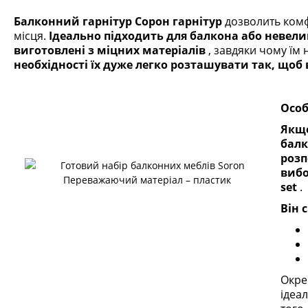
Балконний гарнітур Сорон
гарнітур
дозволить комф
місця.
Ідеально підходить для балкона або невели
виготовлені з міцних матеріалів
, завдяки чому їм 
необхідності їх дуже легко розташувати так, що
Особ
Якщо
балк
розп
вибо
set
.
Він 
Окре
ідеа