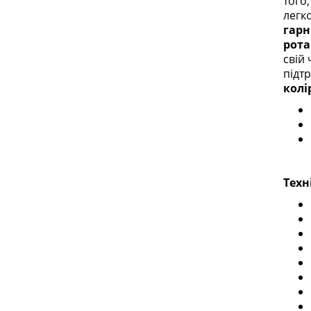
того
легко
гарн
рота
свій
підт
колі
Техн