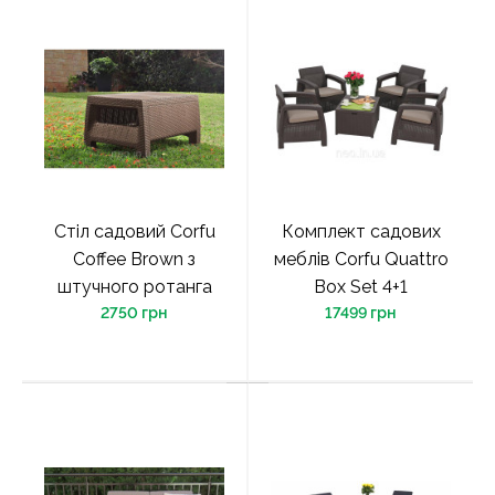
Стіл садовий Corfu
Комплект садових
Сoffee Brown з
меблів Corfu Quattro
штучного ротанга
Box Set 4+1
2750 грн
17499 грн