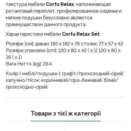
текстура мебели
Corfu Relax
, напоминающая
ротанговый переплет, профилированное сиденье и
мягкие подушки безусловно являются
преимуществом данного продукта.
Характеристики
мебели
Corfu Relax Set
:
Розміри [см]: диван: 182 x 182 x 79 столик: 77 x 57 x 42
Розміри упаковки [cm]: 120 x 80 x 42 ( x 1) 120 x 80 x
35 ( x 1)
Вага Нетто [kg]: 29.4
Колір ( меблі/подушки ): графіт/прохолодний-сірий;
капучіно/пісок; коричневий/сіро-бежевий, білий/
прохолодно-сірий.
Товари з тієї ж категорії