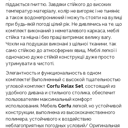
піддається гниттю. Завдяки стійкого до високих
температур матеріалу, колір не вигоряє і не тьмяніє
а також водонепроникний і можуть стояти на вулиці
при будь-якій погоді цілий рік. Не дивлячись на те, що
комплект виконаний з неметалевого каркаса, меблі
стійка та міцна і без праці витримає велику вагу.
Чохли на подушках виконані з щільної тканини, так
само стійкою до атмосферних явищ. Меблі легкої і
одночасно дуже стійкій конструкції дуже просто
утримувати в чистоті.
Элегантность и функциональность в одном
комплекте! Выполненный с высокой тщательностью
угловой комплект
Corfu Relax Set
, состоящий из
удобного дивана и стильного столика, обеспечит
пользователям максимальный комфорт
использования. Мебель
Corfu
легкой, но устойчивой
конструкции, выполнена из высококачественного
полимера, устойчивого к воздействию
неблагоприятных погодных условий/ Оригинальная