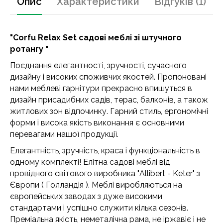
Опис
Характеристики
Відгуків (1)
"Corfu Relax Set садові меблі зі штучного
ротангу "
Поєднання елегантності, зручності, сучасного
дизайну і високих споживчих якостей. Пропоновані
нами меблеві гарнітури прекрасно впишуться в
дизайн присадибних садів, терас, балконів, а також
житлових зон відпочинку. Гарний стиль, ергономічні
форми і висока якість виконання є основними
перевагами нашої продукції.
Елегантність, зручність, краса і функціональність в
одному комплекті! Елітна садові меблі від
провідного світового виробника "Allibert - Keter" з
Європи ( Голландія ). Меблі виробляються на
європейських заводах з дуже високими
стандартами і успішно служити кілька сезонів.
Преміальна якість, неметалічна рама, не іржавіє і не