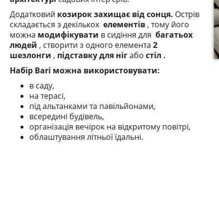
Додатковий
козирок захищає від сонця.
Острів
складається з декількох
елементів
, тому його
можна
модифікувати
в сидіння для
багатьох
людей
, створити
з одного елемента
2
шезлонги
,
підставку для ніг
або
стіл .
Набір Bari можна використовувати:
в саду,
на терасі,
під альтанками та павільйонами,
всередині будівель,
організація вечірок на відкритому повітрі,
облаштування літньої їдальні.