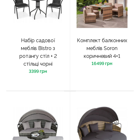
Набір садової
Комплект балконних
меблів Bistro з
меблів Soron
ротангу стіл + 2
коричневий 4+1
стільці чорні
16499 грн
3399 грн