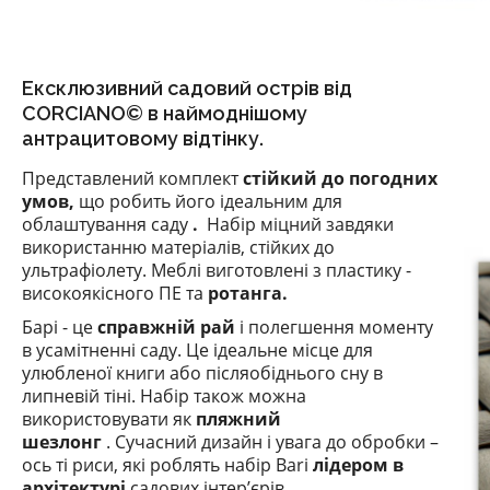
Ексклюзивний садовий острів від
CORCIANO© в наймоднішому
антрацитовому відтінку.
Представлений комплект
стійкий до погодних
умов,
що робить його ідеальним для
облаштування саду
.
Набір міцний завдяки
використанню матеріалів, стійких до
ультрафіолету.
Меблі виготовлені з пластику -
високоякісного ПЕ та
ротанга.
Барі - це
справжній рай
і полегшення моменту
в усамітненні саду.
Це ідеальне місце для
улюбленої книги або післяобіднього сну в
липневій тіні.
Набір також можна
використовувати як
пляжний
шезлонг
.
Сучасний дизайн і увага до обробки –
ось ті риси, які роблять набір Bari
лідером в
архітектурі
садових інтер’єрів.