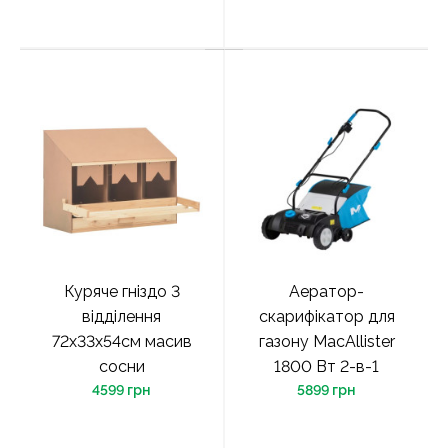
Куряче гніздо 3
Аератор-
відділення
скарифікатор для
72x33x54см масив
газону MacAllister
сосни
1800 Вт 2-в-1
4599 грн
5899 грн