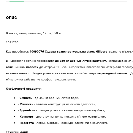
опис
Візок садовий, самоскид, 125 л, 350 кг
1011200
Код виробника:
10090076 Садова транспортувальна візок Hillvert
ідеально підходи
Він дозволяє зручно перевозити
до 350 кг або 125 літрів вантажу,
наприклад землі,
осях
і міцних
колесах
діаметром 31,5 см. Використані високоякісні матеріали гаранту
навантаженнях. Швидке розвантаження коляски забезпечує
перекидний кошик
. Д
м'яка ручка забезпечує комфорт використання.
Особливості продукту:
-
Ємність
- до 350 кг або 125 літрів води,
-
Міцність
- залізна конструкція на основі двох осей,
-
Зручність
- швидке розвантаження завдяки нахилу бака,
-
Комфорт
- довга ручка, ручка покрита м'яким матеріалом,
-
Простота
- легкий монтаж, необхідні елементи в комплекті.
Технічні дані: