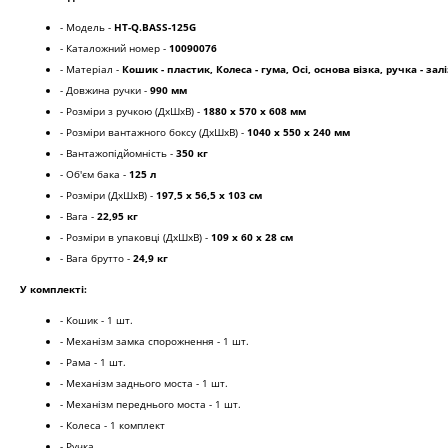
- Модель -
HT-Q.BASS-125G
- Каталожний номер -
10090076
- Матеріал -
Кошик - пластик, Колеса - гума, Осі, основа візка, ручка - зал
- Довжина ручки -
990 мм
- Розміри з ручкою (ДхШхВ) -
1880 x 570 x 608 мм
- Розміри вантажного боксу (ДхШхВ) -
1040 x 550 x 240 мм
- Вантажопідйомність -
350 кг
- Об'єм бака -
125 л
- Розміри (ДхШхВ) -
197,5 х 56,5 х 103 см
- Вага -
22,95 кг
- Розміри в упаковці (ДхШхВ) -
109 х 60 х 28 см
- Вага брутто -
24,9 кг
У комплекті:
- Кошик - 1 шт.
- Механізм замка спорожнення - 1 шт.
- Рама - 1 шт.
- Механізм заднього моста - 1 шт.
- Механізм переднього моста - 1 шт.
- Колеса - 1 комплект
- Ручка