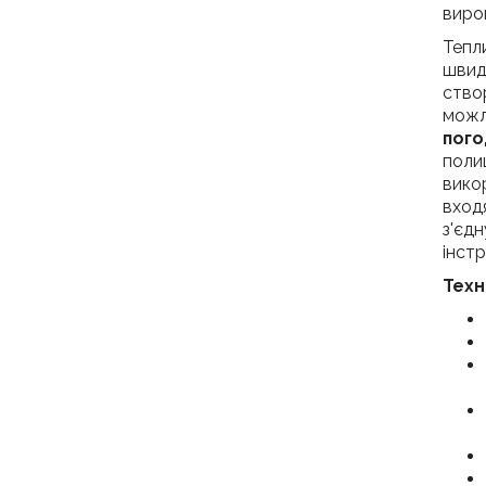
виро
Тепли
швид
ство
можл
пого
поли
вико
входя
з'єдн
інстр
Техні