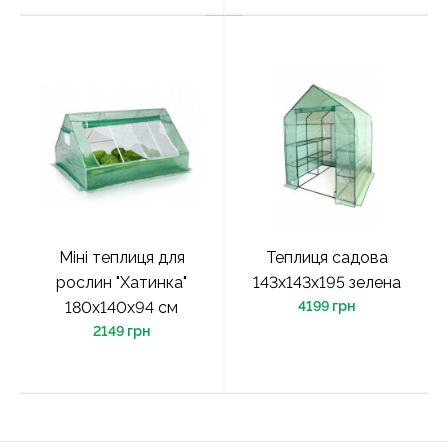
Міні теплиця для
Теплиця садова
рослин "Хатинка"
143х143х195 зелена
180х140х94 см
4199 грн
2149 грн