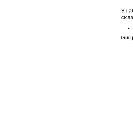
У на
скла
Інші