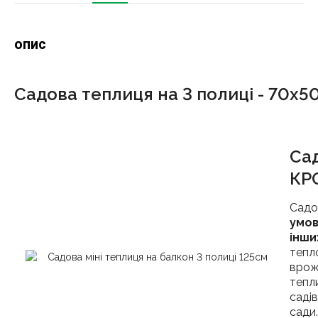
опис
Садова теплиця на 3 полиці - 70х50
Сад
КР
Садо
умов
інши
тепло
врожа
тепли
саді
сади