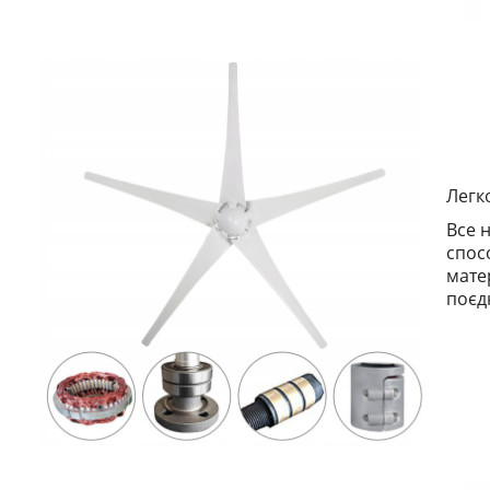
Легк
Все 
спос
мате
поєд