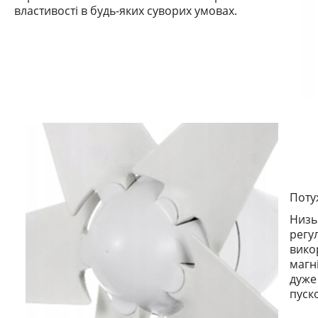
властивості в будь-яких суворих умовах.
Поту
Низь
регу
вико
магн
дуже
пуско