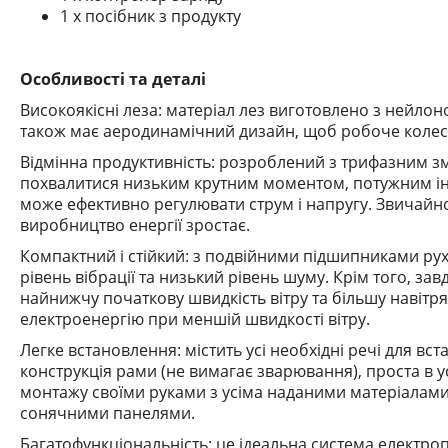
1 х посібник з продукту
Особливості та деталі
Високоякісні леза: матеріал лез виготовлено з нейло
також має аеродинамічний дизайн, щоб робоче колесо
Відмінна продуктивність: розроблений з трифазним 
похвалитися низьким крутним моментом, потужним і
може ефективно регулювати струм і напругу.
Звичайно
виробництво енергії зростає.
Компактний і стійкий: з подвійними підшипниками ру
рівень вібрації та низький рівень шуму.
Крім того, зав
найнижчу початкову швидкість вітру та більшу навіт
електроенергію при меншій швидкості вітру.
Легке встановлення: містить усі необхідні речі для вс
конструкція рами (не вимагає зварювання), проста в у
монтажу своїми руками з усіма наданими матеріалам
сонячними панелями.
Багатофункціональність: це ідеальна система електро