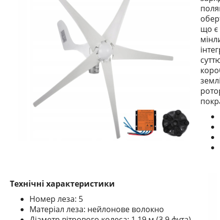
поляг
обер
що є
мінл
інте
сутт
коро
земл
рото
покр
Технічні характеристики
Номер леза: 5
Матеріал леза: нейлонове волокно
Діаметр вітрового колеса: 1,19 м (3,9 фута)