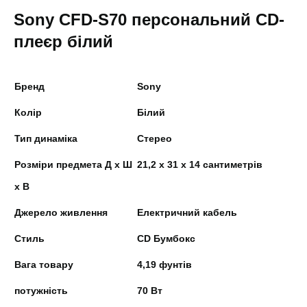
Sony CFD-S70 персональний CD-
плеєр білий
Бренд
Sony
Колір
Білий
Тип динаміка
Стерео
Розміри предмета Д х Ш
21,2 х 31 х 14 сантиметрів
х В
Джерело живлення
Електричний кабель
Стиль
CD Бумбокс
Вага товару
4,19 фунтів
потужність
70 Вт