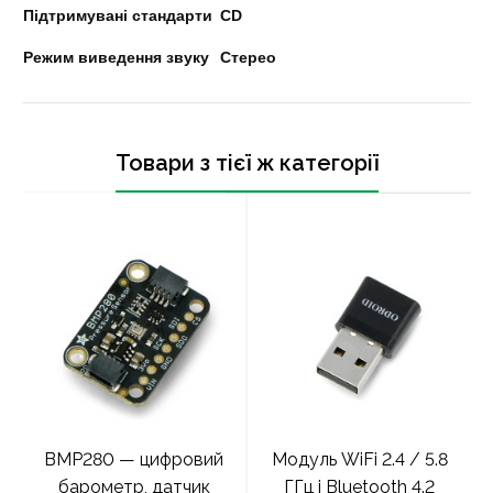
Підтримувані стандарти
CD
Режим виведення звуку
Стерео
Товари з тієї ж категорії
BMP280 — цифровий
Модуль WiFi 2.4 / 5.8
барометр, датчик
ГГц і Bluetooth 4.2