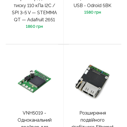
тиску 110 кПа I2C /
USB - Odroid 5BK
SPI 3-5 V — STEMMA
1580 грн
QT — Adafruit 2651
1860 грн
VNH5019 -
Розширення
Одноканальний
подвійного