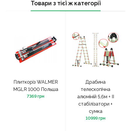
Товари з тієї ж категорії
Плиткоріз WALMER
Драбина
MGLR 1000 Польша
телескопічна
7369 грн
алюміній 5,6м + ІІ
стабілізатори +
сумка
10999 грн