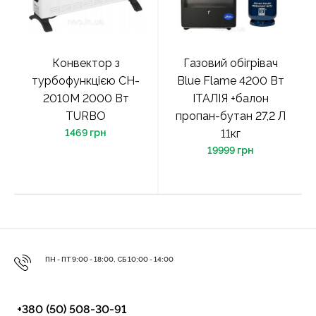
Конвектор з
Газовий обігрівач
турбофункцією CH-
Blue Flame 4200 Вт
2010M 2000 Вт
ІТАЛІЯ +балон
TURBO
пропан-бутан 27,2 Л
1469 грн
11кг
19999 грн
ПН - ПТ 9:00 - 18:00, СБ 10:00 - 14:00
+380 (50) 508-30-91