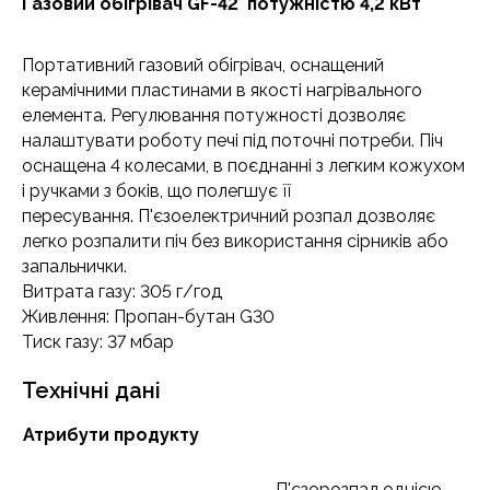
Газовий обігрівач GF-42 потужністю 4,2 кВт
Портативний газовий обігрівач, оснащений
керамічними пластинами в якості нагрівального
елемента. Регулювання потужності дозволяє
налаштувати роботу печі під поточні потреби. Піч
оснащена 4 колесами, в поєднанні з легким кожухом
і ручками з боків, що полегшує її
пересування. П'єзоелектричний розпал дозволяє
легко розпалити піч без використання сірників або
запальнички.
Витрата газу: 305 г/год
Живлення: Пропан-бутан G30
Тиск газу: 37 мбар
Технічні дані
Атрибути продукту
П'єзорозпал однією