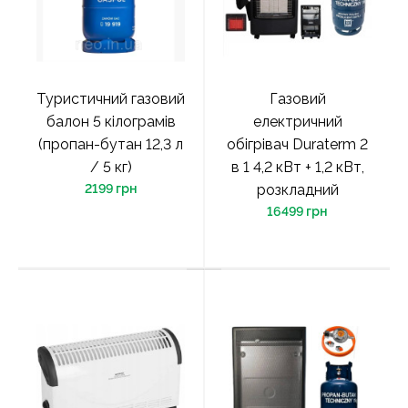
Туристичний газовий
Газовий
балон 5 кілограмів
електричний
(пропан-бутан 12,3 л
обігрівач Duraterm 2
/ 5 кг)
в 1 4,2 кВт + 1,2 кВт,
2199 грн
розкладний
16499 грн