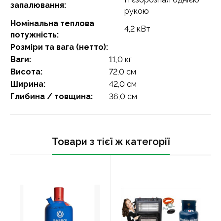
запалювання:
рукою
Номінальна теплова
4,2 кВт
потужність:
Розміри та вага (нетто):
Ваги:
11,0 кг
Висота:
72,0 см
Ширина:
42,0 см
Глибина / товщина:
36,0 см
Товари з тієї ж категорії